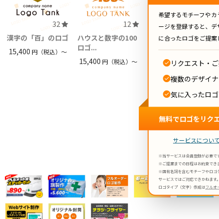
希望するモチーフやカ
32
12
32
ージを登録すると、デ
漢字の「百」のロゴ
ハウスと数字の100
犬と猫のかわいいシ
に合ったロゴをご提案
ロゴ...
ルエッ...
15,400
円（税込）〜
15,400
15,400
円（税込）〜
円（税込）〜
リクエスト・ご
複数のデザイナ
気に入ったロゴ
無料でロゴをリク
/1
サービスについ
※当サービスは会員登録が必要で
※ご提案までの日程はお約束でき
※固有名詞を含むモチーフやロゴ
サービスではご対応できかねます
ロゴタイプ（文字）作成は
フルオ