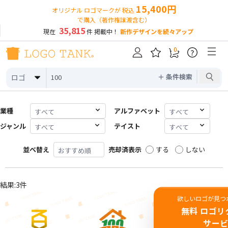
15,400円
オリジナル ロゴマークが 税込
で購入（著作権譲渡含む）
35,815
現在
件 掲載中！
新作デザインを続々アップ
0
?
＋ 条件検索
ロゴ
業種
アルファベット
ジャンル
テイスト
並べ替え
売却済表示
する
しない
結果:3件
欲しいロゴが見つ
無料 ロゴリ
サー