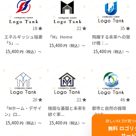
18
21
35
エネルギッシュ稲妻
「M」Home
飛躍する未来への架
「S」...
け橋：...
15,400
円（税込）〜
15,400
15,400
円（税込）〜
円（税込）〜
20
21
46
「Mホーム・デザイ
強固な基盤と未来を
都市と自然の循環
ン」ロ...
紡ぐ家...
（Urb...
欲しいロゴが見つ
15,400
15,400
15,400
円（税込）〜
円（税込）〜
円（税込）〜
無料 ロゴリ
サー