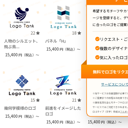
希望するモチーフやカ
ージを登録すると、デ
に合ったロゴをご提案
22
18
36
リクエスト・ご
人物のシルエット、
パネル「H」
地球と人をつなぐグ
飛ぶ鳥...
ローバ...
複数のデザイナ
15,400
円（税込）〜
15,400
15,400
円（税込）〜
円（税込）〜
気に入ったロゴ
無料でロゴをリク
サービスについ
※当サービスは会員登録が必要で
※ご提案までの日程はお約束でき
15
21
20
※固有名詞を含むモチーフやロゴ
幾何学模様のロゴ
前進をイメージした
富士山と日の出のロ
サービスではご対応できかねます
ロゴタイプ（文字）作成は
フルオ
ロゴ
ゴ
15,400
円（税込）〜
15,400
15,400
円（税込）〜
円（税込）〜