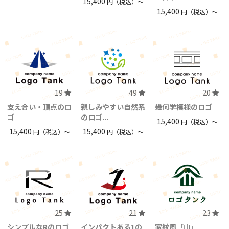
15,400
円（税込）〜
15,400
円（税込）〜
19
49
20
支え合い・頂点のロ
親しみやすい自然系
幾何学模様のロゴ
ゴ
のロゴ...
15,400
円（税込）〜
15,400
15,400
円（税込）〜
円（税込）〜
25
21
23
シンプルなRのロゴ
インパクトある1の
家紋風「山」