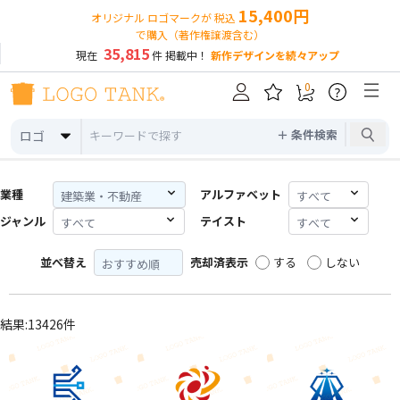
15,400円
オリジナル ロゴマークが 税込
で購入（著作権譲渡含む）
35,815
現在
件 掲載中！
新作デザインを続々アップ
0
?
＋ 条件検索
ロゴ
業種
アルファベット
ジャンル
テイスト
並べ替え
売却済表示
する
しない
結果:13426件