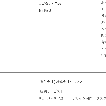
ホ
ロゴタンクTips
モ
お知らせ
挨
ス
ヘ
氏
資
ヘ
社
[ 運営会社 ] 株式会社クスクス
[ 提供サービス ]
リカミAI-OCR
デザイン制作 「クス