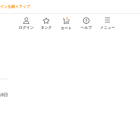
インを続々アップ
0
?
ログイン
タンク
ヘルプ
メニュー
カート
18日