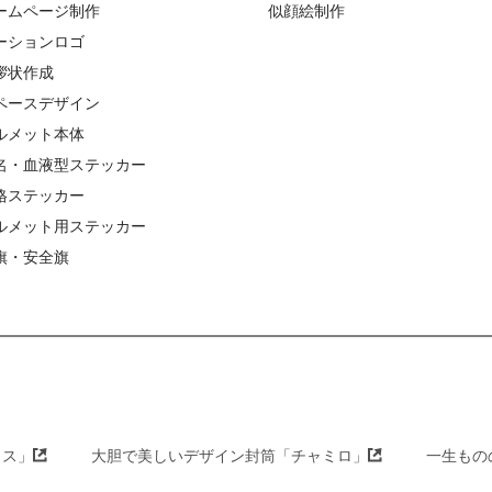
ームページ制作
似顔絵制作
ーションロゴ
拶状作成
ペースデザイン
ルメット本体
名・血液型ステッカー
格ステッカー
ルメット用ステッカー
旗・安全旗
クス」
大胆で美しいデザイン封筒「チャミロ」
一生もの