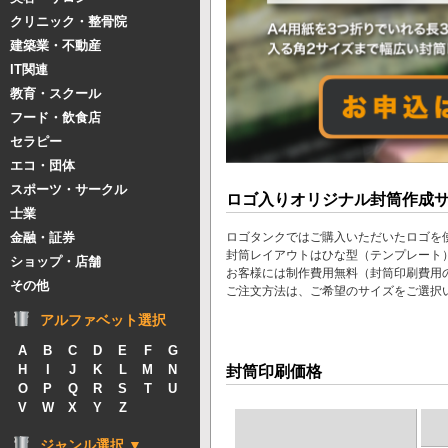
クリニック・整骨院
建築業・不動産
IT関連
教育・スクール
フード・飲食店
セラピー
エコ・団体
スポーツ・サークル
ロゴ入りオリジナル封筒作成
士業
金融・証券
ロゴタンクではご購入いただいたロゴを
封筒レイアウトはひな型（テンプレート
ショップ・店舗
お客様には制作費用無料（封筒印刷費用
その他
ご注文方法は、ご希望のサイズをご選択
アルファベット選択
A
B
C
D
E
F
G
H
I
J
K
L
M
N
封筒印刷価格
O
P
Q
R
S
T
U
V
W
X
Y
Z
ジャンル選択 ▼