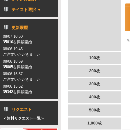
テイスト選択 ▼
更新履歴
08/07 10:50
※
35816
を掲載開始
08/06 19:45
ご注文いただきました
100枚
08/06 18:59
35805
を掲載開始
200枚
08/06 15:57
ご注文いただきました
300枚
08/06 15:52
35342
を掲載開始
400枚
リクエスト
500枚
＜無料リクエスト一覧＞
1,000枚