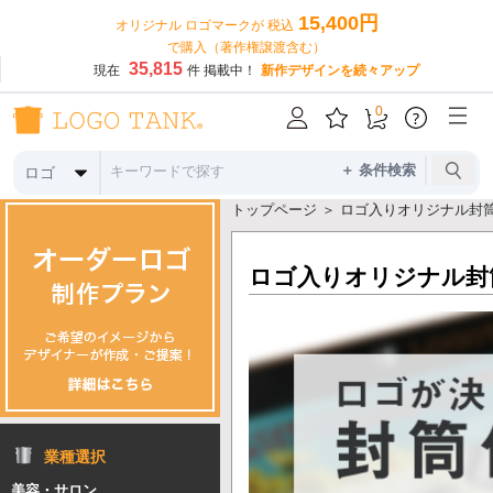
15,400円
オリジナル ロゴマークが 税込
で購入（著作権譲渡含む）
35,815
現在
件 掲載中！
新作デザインを続々アップ
0
?
＋ 条件検索
ロゴ
トップページ
＞ ロゴ入りオリジナル封
ロゴ入りオリジナル封
業種選択
美容・サロン