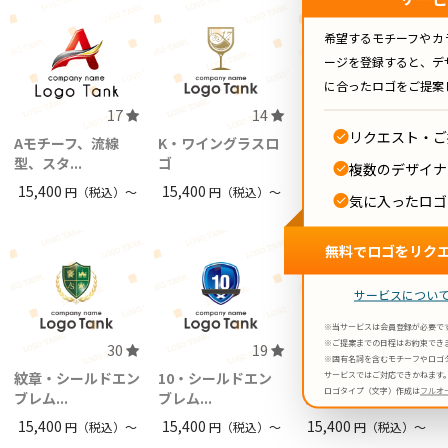
希望するモチーフやカ
ージを登録すると、デ
に合ったロゴをご提案
17
14
29
リクエスト・ご
Aモチーフ、流線
K・ワイングラスロ
円形・装飾紋章ロゴ
型、スタ...
ゴ
複数のデザイナ
15,400
円（税込）〜
15,400
15,400
円（税込）〜
円（税込）〜
気に入ったロゴ
無料でロゴをリク
サービスについ
※当サービスは会員登録が必要で
※ご提案までの日程はお約束でき
30
19
27
※固有名詞を含むモチーフやロゴ
紋章・シールドエン
10・シールドエン
握手・メダルエンブ
サービスではご対応できかねます
ロゴタイプ（文字）作成は
フルオ
ブレム...
ブレム...
レムロ...
15,400
15,400
15,400
円（税込）〜
円（税込）〜
円（税込）〜