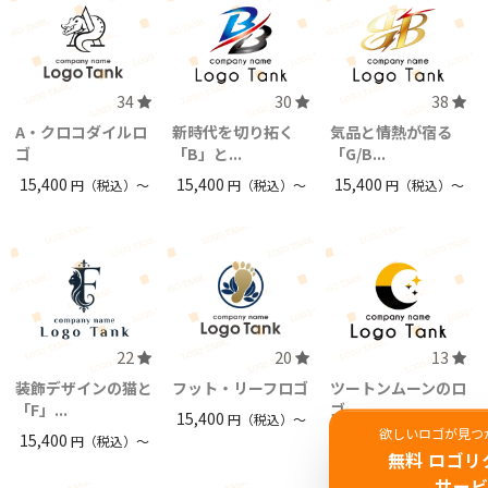
34
30
38
A・クロコダイルロ
新時代を切り拓く
気品と情熱が宿る
ゴ
「B」と...
「G/B...
15,400
15,400
15,400
円（税込）〜
円（税込）〜
円（税込）〜
22
20
13
装飾デザインの猫と
フット・リーフロゴ
ツートンムーンのロ
「F」...
ゴ
15,400
円（税込）〜
欲しいロゴが見つ
15,400
15,400
円（税込）〜
円（税込）〜
無料 ロゴリ
サー