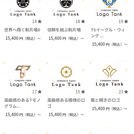
14
18
19
世界へ翔く剣片喰0
信頼を結ぶ剣片喰
TSイーグル・ウィ
ング ...
15,400
15,400
円（税込）〜
円（税込）〜
15,400
円（税込）〜
17
15
23
高級感のあるTモノ
高級感ある模様のロ
葉と輝きのロゴ
グラム...
ゴ
15,400
円（税込）〜
15,400
15,400
円（税込）〜
円（税込）〜