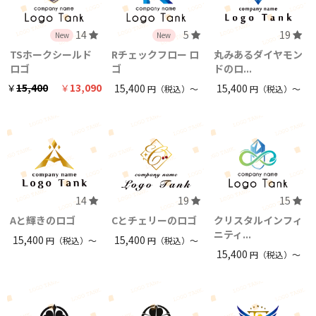
14
5
19
New
New
TSホークシールド
Rチェックフロー ロ
丸みあるダイヤモン
ロゴ
ゴ
ドのロ...
15,400
13,090
￥
￥
15,400
15,400
円（税込）〜
円（税込）〜
14
19
15
Aと輝きのロゴ
Cとチェリーのロゴ
クリスタルインフィ
ニティ...
15,400
15,400
円（税込）〜
円（税込）〜
15,400
円（税込）〜