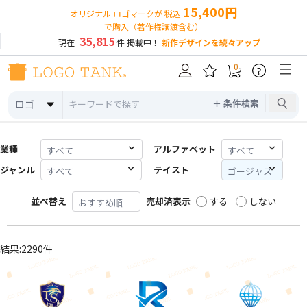
15,400円
オリジナル ロゴマークが 税込
で購入（著作権譲渡含む）
35,815
現在
件 掲載中！
新作デザインを続々アップ
0
?
＋ 条件検索
ロゴ
業種
アルファベット
ジャンル
テイスト
並べ替え
売却済表示
する
しない
結果:2290件