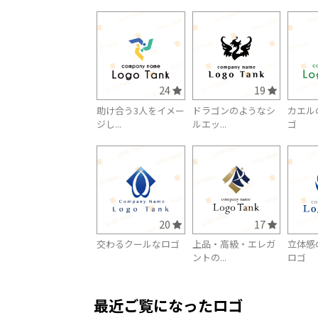
24
19
助け合う3人をイメー
ドラゴンのようなシ
カエル
ジし...
ルエッ...
ゴ
20
17
交わるクールなロゴ
上品・高級・エレガ
立体感
ントの...
ロゴ
最近ご覧になったロゴ