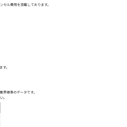
ンセル費用を頂戴しております。
）
ます。
業界標準のデータです。
い。