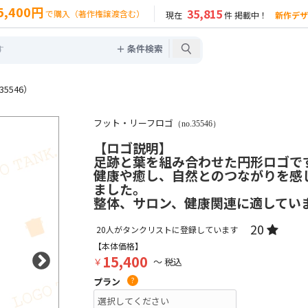
5,400円
35,815
で購入（著作権譲渡含む）
現在
件 掲載中！
新作デザ
＋ 条件検索
5546）
フット・リーフロゴ
（no.35546）
【ロゴ説明】
足跡と葉を組み合わせた円形ロゴで
健康や癒し、自然とのつながりを感
ました。
整体、サロン、健康関連に適してい
20
20
人がタンクリストに登録しています
【本体価格】
15,400
￥
～ 税込
プラン
?