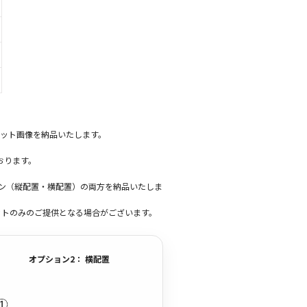
ット画像を納品いたします。
おります。
ーン（縦配置・横配置）の両方を納品いたしま
ットのみのご提供となる場合がございます。
オプション2： 横配置