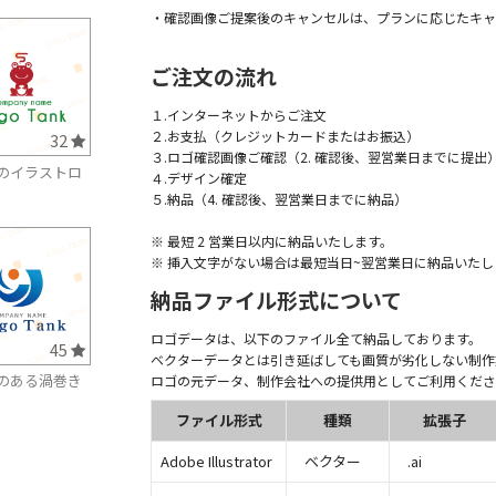
・確認画像ご提案後のキャンセルは、プランに応じたキャ
ご注文の流れ
１.インターネットからご注文
２.お支払（クレジットカードまたはお振込）
32
３.ロゴ確認画像ご確認（2. 確認後、翌営業日までに提出
のイラストロ
４.デザイン確定
５.納品（4. 確認後、翌営業日までに納品）
※ 最短 2 営業日以内に納品いたします。
※ 挿入文字がない場合は最短当日~翌営業日に納品いたし
納品ファイル形式について
ロゴデータは、以下のファイル全て納品しております。
45
ベクターデータとは引き延ばしても画質が劣化しない制作
のある渦巻き
ロゴの元データ、制作会社への提供用としてご利用くださ
ファイル形式
種類
拡張子
Adobe Illustrator
ベクター
.ai