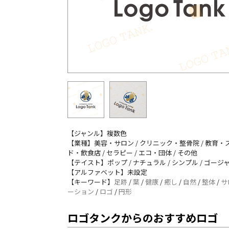
【ジャンル】複数色
【業種】美容・サロン / クリニック・整骨院 / 教育・ス
ド・飲食店 / セラピー / エコ・団体 / その他
【テイスト】ポップ / ナチュラル / シンプル / ゴージャ
【アルファベット】未設定
【キーワード】
足跡
/
葉
/
健康
/
癒し
/
自然
/
整体
/
サ
ーション
/
ロゴ
/
円形
ロゴタンクからのおすすめロゴ