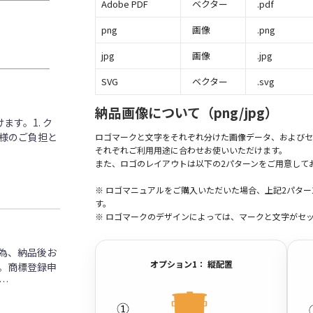
Adobe PDF
ベクター
.pdf
png
画像
.png
jpg
画像
.jpg
SVG
ベクター
.svg
納品画像について（png/jpg）
す。1. ク
客様のご負担と
ロゴマークと文字をそれぞれ分けた画像データ、およびセ
それぞれご利用用途に合わせお使いいただけます。
また、ロゴのレイアウトは以下の2パターンをご用意して
※ ロゴマニュアルをご購入いただいた場合、上記2パタ
す。
※ ロゴマークのデザインによっては、マークと文字がセ
為、納品後お
オプション1： 縦配置
。商標登録申
…