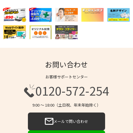
お問い合わせ
お客様サポートセンター
0120-572-254
9:00 〜 18:00（土日祝、年末年始除く）
メールで問い合わせ