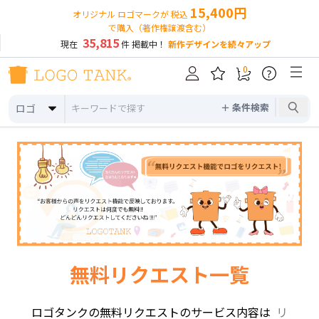
15,400円
オリジナル ロゴマークが 税込
で購入（著作権譲渡含む）
35,815
現在
件 掲載中！
新作デザインを続々アップ
0
?
＋ 条件検索
ロゴ
無料リクエスト一覧
ロゴタンクの無料リクエストのサービス内容は
リ