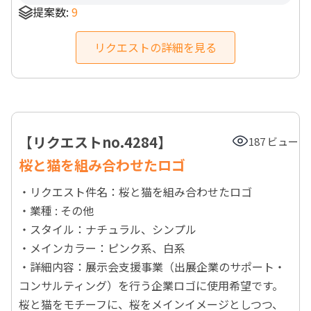
提案数:
9
リクエストの詳細を見る
【リクエストno.4284】
187 ビュー
桜と猫を組み合わせたロゴ
・リクエスト件名：桜と猫を組み合わせたロゴ
・業種 : その他
・スタイル：ナチュラル、シンプル
・メインカラー：ピンク系、白系
・詳細内容：展示会支援事業（出展企業のサポート・
コンサルティング）を行う企業ロゴに使用希望です。
桜と猫をモチーフに、桜をメインイメージとしつつ、