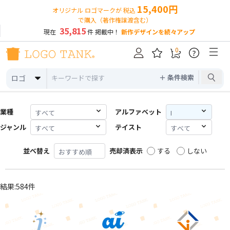
15,400円
オリジナル ロゴマークが 税込
で購入（著作権譲渡含む）
35,815
現在
件 掲載中！
新作デザインを続々アップ
0
?
＋ 条件検索
ロゴ
業種
アルファベット
ジャンル
テイスト
並べ替え
売却済表示
する
しない
結果:584件