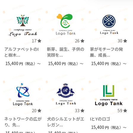
17
26
30
アルファベットのI
新芽、誕生、子供の
家がモチーフの発
と樹木...
笑顔を...
展、成長...
15,400
15,400
15,400
円（税込）〜
円（税込）〜
円（税込）〜
20
33
59
ネットワークの広が
犬のシルエットがエ
IとYのロゴ
り、先...
レガン...
15,400
円（税込）〜
15,400
15,400