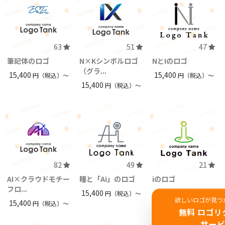
63
51
47
筆記体のロゴ
N×Kシンボルロゴ
NとIのロゴ
（グラ...
15,400
15,400
円（税込）〜
円（税込）〜
15,400
円（税込）〜
82
49
21
AI×クラウドモチー
瞳と「Ai」のロゴ
iのロゴ
フロ...
15,400
15,400
円（税込）〜
円（税込）〜
欲しいロゴが見つ
15,400
円（税込）〜
無料 ロゴリ
サー