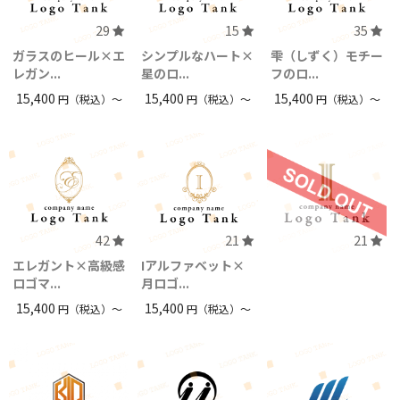
29
15
35
ガラスのヒール×エ
シンプルなハート×
雫（しずく）モチー
レガン...
星のロ...
フのロ...
15,400
15,400
15,400
円（税込）〜
円（税込）〜
円（税込）〜
42
21
21
エレガント×高級感
Iアルファベット×
ロゴマ...
月ロゴ...
15,400
15,400
円（税込）〜
円（税込）〜