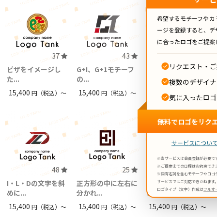
希望するモチーフやカ
ージを登録すると、デ
に合ったロゴをご提案
37
43
37
リクエスト・ご
ピザをイメージし
G+I、G+1モチーフ
I、1をモチーフにし
た...
の...
たス...
複数のデザイナ
15,400
15,400
15,400
円（税込）〜
円（税込）〜
円（税込）〜
気に入ったロゴ
無料でロゴをリク
サービスについ
※当サービスは会員登録が必要で
※ご提案までの日程はお約束でき
48
25
43
※固有名詞を含むモチーフやロゴ
I・L・Dの文字を斜
正方形の中に左右に
六角形の中にG・I・
サービスではご対応できかねます
ロゴタイプ（文字）作成は
フルオ
めに...
分かれ...
Sを...
15,400
15,400
15,400
円（税込）〜
円（税込）〜
円（税込）〜