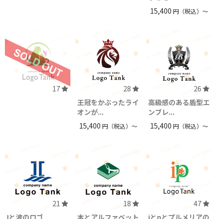
15,400
円（税込）〜
17
28
26
王冠をかぶったライ
高級感のある盾型エ
オンが...
ンブレ...
15,400
15,400
円（税込）〜
円（税込）〜
21
18
47
Iと波のロゴ
本とアルファベット
iとpとプルメリアの