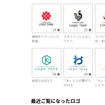
19
22
組紐をイメージした
スタイリッシュなニ
ゴール
和風...
ワトリ...
光・未来
58
24
自然とKのロゴ
「わ」と人の繋がり
「Ｋ」
のロゴ...
したラ..
最近ご覧になったロゴ