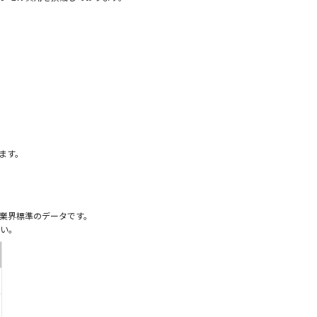
）
ます。
業界標準のデータです。
い。