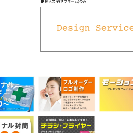
● 挿入文字(サブネーム)のみ