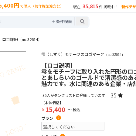
5,400円
35,815
で購入（著作権譲渡含む）
現在
件 掲載中！
新作デザ
＋ 条件検索
ゴ詳細（no.32614）
雫（しずく）モチーフのロゴマーク
（no.32614）
【ロゴ説明】
雫をモチーフに取り入れた円形のロ
とあしらいのゴールドで清潔感のあ
魅力です。水に関連のある企業・店
35
35
人がタンクリストに登録しています
【本体価格】
15,400
￥
～ 税込
プラン
?