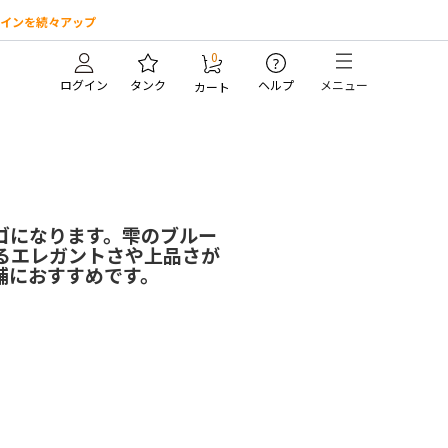
インを続々アップ
0
?
ログイン
タンク
ヘルプ
メニュー
カート
ゴになります。雫のブルー
るエレガントさや上品さが
舗におすすめです。