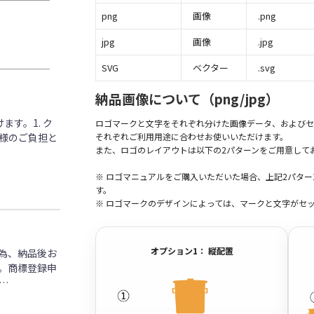
png
画像
.png
jpg
画像
.jpg
SVG
ベクター
.svg
納品画像について（png/jpg）
す。1. ク
ロゴマークと文字をそれぞれ分けた画像データ、およびセ
客様のご負担と
それぞれご利用用途に合わせお使いいただけます。
また、ロゴのレイアウトは以下の2パターンをご用意して
※ ロゴマニュアルをご購入いただいた場合、上記2パタ
す。
※ ロゴマークのデザインによっては、マークと文字がセ
オプション1： 縦配置
為、納品後お
。商標登録申
…