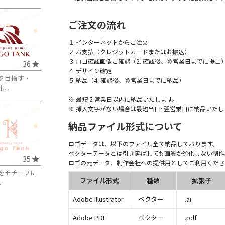
ご注文の流れ
１.インターネットからご注文
２.お支払（クレジットカードまたはお振込）
３.ロゴ確認画像ご確認（2. 確認後、翌営業日までに提出
36
４.デザイン確定
を目指す・
５.納品（4. 確認後、翌営業日までに納品）
...
※ 最短 2 営業日以内に納品いたします。
※ 挿入文字がない場合は最短当日~翌営業日に納品いたし
納品ファイル形式について
ロゴデータは、以下のファイル全て納品しております。
ベクターデータとは引き延ばしても画質が劣化しない制作
35
ロゴの元データ、制作会社への提供用としてご利用くださ
をモチーフに
ファイル形式
種類
拡張子
.
Adobe Illustrator
ベクター
.ai
Adobe PDF
ベクター
.pdf