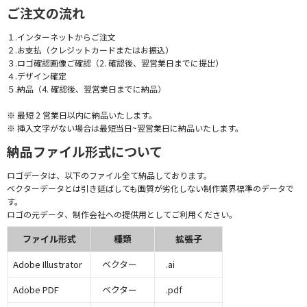
ご注文の流れ
１.インターネットからご注文
２.お支払（クレジットカードまたはお振込）
３.ロゴ確認画像ご確認（2. 確認後、翌営業日までに提出）
４.デザイン確定
５.納品（4. 確認後、翌営業日までに納品）
※ 最短 2 営業日以内に納品いたします。
※ 挿入文字がない場合は最短当日~翌営業日に納品いたします。
納品ファイル形式について
ロゴデータは、以下のファイル全て納品しております。
ベクターデータとは引き延ばしても画質が劣化しない制作業界標準のデータで
す。
ロゴの元データ、制作会社への提供用としてご利用ください。
ファイル形式
種類
拡張子
Adobe Illustrator
ベクター
.ai
Adobe PDF
ベクター
.pdf