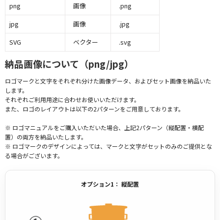
png
画像
.png
jpg
画像
.jpg
SVG
ベクター
.svg
納品画像について（png/jpg）
ロゴマークと文字をそれぞれ分けた画像データ、およびセット画像を納品いた
します。
それぞれご利用用途に合わせお使いいただけます。
また、ロゴのレイアウトは以下の2パターンをご用意しております。
※ ロゴマニュアルをご購入いただいた場合、上記2パターン（縦配置・横配
置）の両方を納品いたします。
※ ロゴマークのデザインによっては、マークと文字がセットのみのご提供とな
る場合がございます。
オプション1： 縦配置