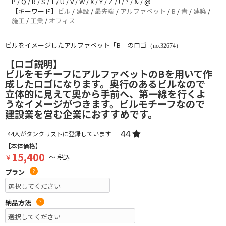
P / Q / R / S / T / U / V / W / X / Y / Z / ! / ? / & / @
【キーワード】
ビル
/
建設
/
最先端
/
アルファベット
/
B
/
青
/
建築
/
施工
/
工業
/
オフィス
ビルをイメージしたアルファベット「B」のロゴ
（no.32674）
【ロゴ説明】
ビルをモチーフにアルファベットのBを用いて作
成したロゴになります。奥行のあるビルなので
立体的に見えて奧から手前へ、第一線を行くよ
うなイメージがつきます。ビルモチーフなので
建設業を営む企業におすすめです。
44
44
人がタンクリストに登録しています
【本体価格】
15,400
￥
～ 税込
プラン
?
納品方法
?