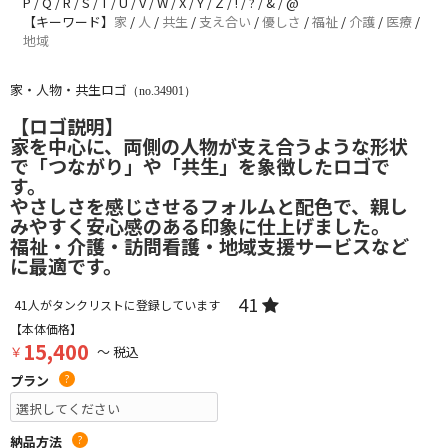
P / Q / R / S / T / U / V / W / X / Y / Z / ! / ? / & / @
【キーワード】
家
/
人
/
共生
/
支え合い
/
優しさ
/
福祉
/
介護
/
医療
/
地域
家・人物・共生ロゴ
（no.34901）
【ロゴ説明】
家を中心に、両側の人物が支え合うような形状
で「つながり」や「共生」を象徴したロゴで
す。
やさしさを感じさせるフォルムと配色で、親し
みやすく安心感のある印象に仕上げました。
福祉・介護・訪問看護・地域支援サービスなど
に最適です。
41
41
人がタンクリストに登録しています
【本体価格】
15,400
￥
～ 税込
プラン
?
納品方法
?