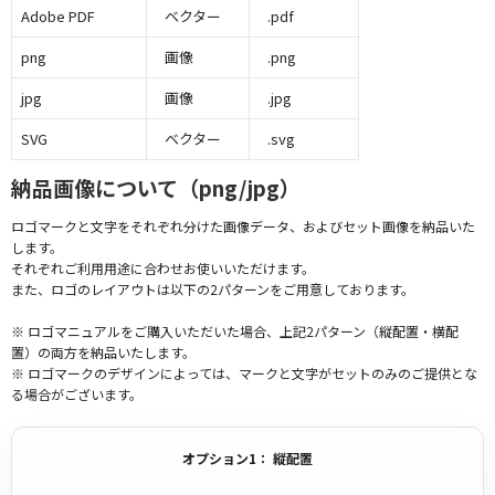
Adobe PDF
ベクター
.pdf
png
画像
.png
jpg
画像
.jpg
SVG
ベクター
.svg
納品画像について（png/jpg）
ロゴマークと文字をそれぞれ分けた画像データ、およびセット画像を納品いた
します。
それぞれご利用用途に合わせお使いいただけます。
また、ロゴのレイアウトは以下の2パターンをご用意しております。
※ ロゴマニュアルをご購入いただいた場合、上記2パターン（縦配置・横配
置）の両方を納品いたします。
※ ロゴマークのデザインによっては、マークと文字がセットのみのご提供とな
る場合がございます。
オプション1： 縦配置