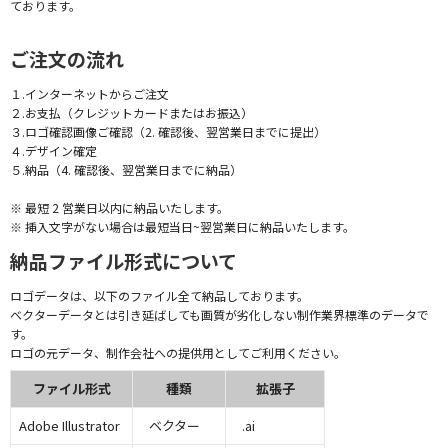
ております。
ご注文の流れ
１.インターネットからご注文
２.お支払（クレジットカードまたはお振込）
３.ロゴ確認画像ご確認（2. 確認後、翌営業日までに提出）
４.デザイン確定
５.納品（4. 確認後、翌営業日までに納品）
※ 最短 2 営業日以内に納品いたします。
※ 挿入文字がない場合は最短当日~翌営業日に納品いたします。
納品ファイル形式について
ロゴデータは、以下のファイル全て納品しております。
ベクターデータとは引き延ばしても画質が劣化しない制作業界標準のデータで
す。
ロゴの元データ、制作会社への提供用としてご利用ください。
ファイル形式
種類
拡張子
Adobe Illustrator
ベクター
.ai