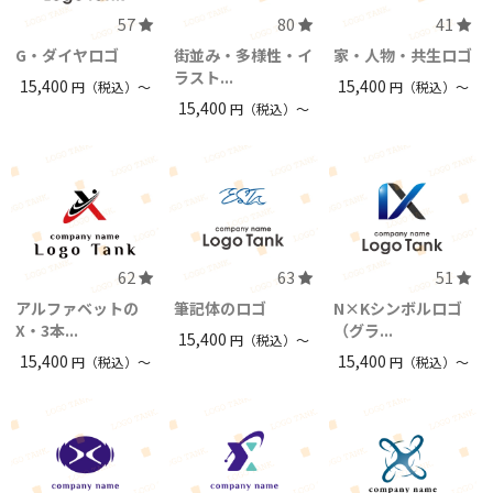
57
80
41
G・ダイヤロゴ
街並み・多様性・イ
家・人物・共生ロゴ
ラスト...
15,400
15,400
円（税込）〜
円（税込）〜
15,400
円（税込）〜
62
63
51
アルファベットの
筆記体のロゴ
N×Kシンボルロゴ
X・3本...
（グラ...
15,400
円（税込）〜
15,400
15,400
円（税込）〜
円（税込）〜