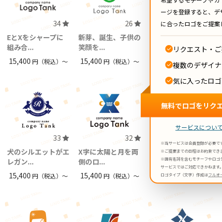
ージを登録すると、デ
34
26
30
に合ったロゴをご提案
EとXをシャープに
新芽、誕生、子供の
家がモチーフの発
組み合...
笑顔を...
展、成長...
リクエスト・ご
15,400
15,400
15,400
円（税込）〜
円（税込）〜
円（税込）〜
複数のデザイナ
気に入ったロゴ
無料でロゴをリク
サービスについ
33
32
38
※当サービスは会員登録が必要で
犬のシルエットがエ
X字に太陽と月を両
和菓子やパン屋さ
※ご提案までの日程はお約束でき
※固有名詞を含むモチーフやロゴ
レガン...
側のロ...
んのロゴ...
サービスではご対応できかねます
15,400
15,400
15,400
円（税込）〜
円（税込）〜
円（税込）〜
ロゴタイプ（文字）作成は
フルオ