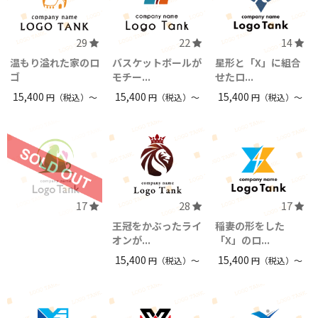
29
22
14
温もり溢れた家のロ
バスケットボールが
星形と「X」に組合
ゴ
モチー...
せたロ...
15,400
15,400
15,400
円（税込）〜
円（税込）〜
円（税込）〜
17
28
17
王冠をかぶったライ
稲妻の形をした
オンが...
「X」のロ...
15,400
15,400
円（税込）〜
円（税込）〜