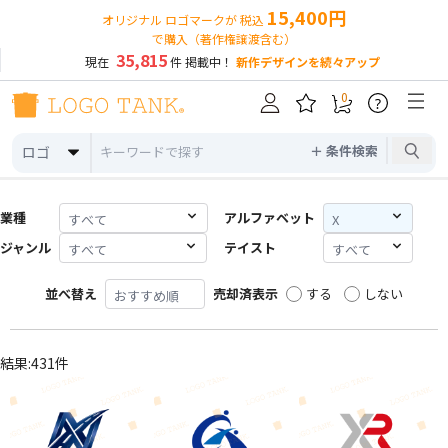
15,400円
オリジナル ロゴマークが 税込
で購入（著作権譲渡含む）
35,815
現在
件 掲載中！
新作デザインを続々アップ
0
?
＋ 条件検索
ロゴ
業種
アルファベット
ジャンル
テイスト
並べ替え
売却済表示
する
しない
結果:431件