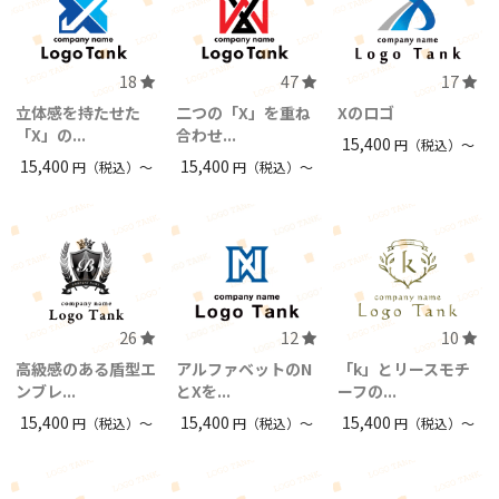
18
47
17
立体感を持たせた
二つの「X」を重ね
Xのロゴ
「X」の...
合わせ...
15,400
円（税込）〜
15,400
15,400
円（税込）〜
円（税込）〜
26
12
10
高級感のある盾型エ
アルファベットのN
「k」とリースモチ
ンブレ...
とXを...
ーフの...
15,400
15,400
15,400
円（税込）〜
円（税込）〜
円（税込）〜