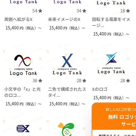
54
34
18
周囲へ拡がるX
未来イメージのX
回転する風車をイメ
ージ...
15,400
15,400
円（税込）〜
円（税込）〜
15,400
円（税込）〜
36
28
28
小文字の「x」と光
二色で構成されたス
Xのロゴ
のロコ...
タイ...
15,400
円（税込）〜
15,400
15,400
円（税込）〜
円（税込）〜
欲しいロゴが見つ
無料 ロゴリ
サー
希望するモチーフやカ