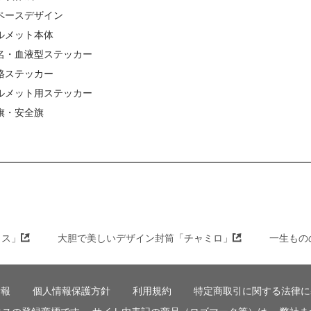
ペースデザイン
ルメット本体
名・血液型ステッカー
格ステッカー
ルメット用ステッカー
旗・安全旗
クス」
大胆で美しいデザイン封筒「チャミロ」
一生もの
情報
個人情報保護方針
利用規約
特定商取引に関する法律に