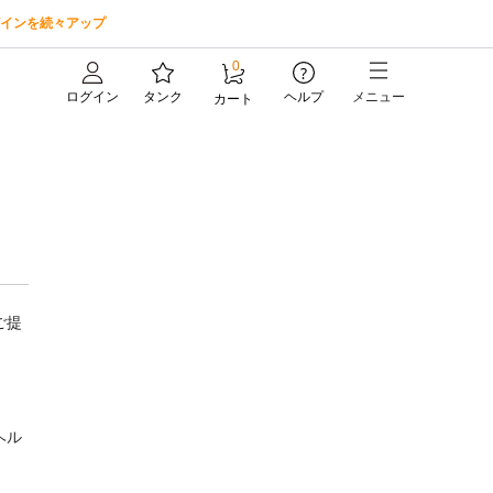
インを続々アップ
0
?
ログイン
タンク
ヘルプ
メニュー
カート
ご提
ヘル