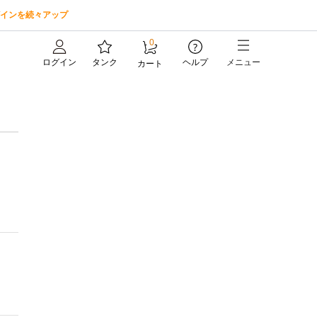
インを続々アップ
0
?
ログイン
タンク
ヘルプ
メニュー
カート