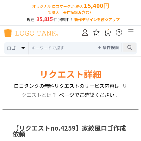
15,400円
オリジナル ロゴマークが 税込
で購入（著作権譲渡含む）
35,815
現在
件 掲載中！
新作デザインを続々アップ
0
?
＋ 条件検索
ロゴ
リクエスト詳細
ロゴタンクの無料リクエストのサービス内容は
リ
クエストとは？
ページでご確認ください。
【リクエストno.4259】
家紋風ロゴ作成
依頼