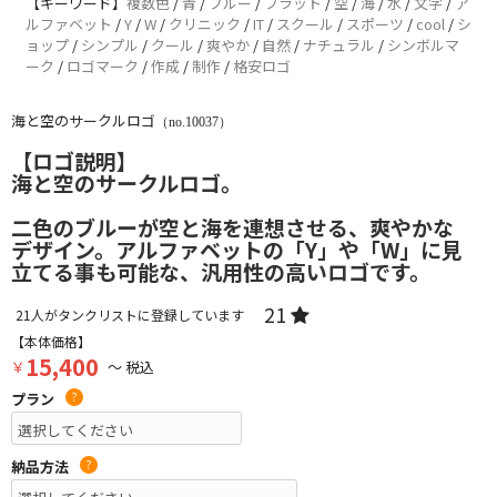
【キーワード】
複数色
/
青
/
ブルー
/
フラット
/
空
/
海
/
水
/
文字
/
ア
ルファベット
/
Y
/
W
/
クリニック
/
IT
/
スクール
/
スポーツ
/
cool
/
シ
ョップ
/
シンプル
/
クール
/
爽やか
/
自然
/
ナチュラル
/
シンボルマ
ーク
/
ロゴマーク
/
作成
/
制作
/
格安ロゴ
海と空のサークルロゴ
（no.10037）
【ロゴ説明】
海と空のサークルロゴ。
二色のブルーが空と海を連想させる、爽やかな
デザイン。アルファベットの「Y」や「W」に見
立てる事も可能な、汎用性の高いロゴです。
21
21
人がタンクリストに登録しています
【本体価格】
15,400
￥
～ 税込
プラン
?
納品方法
?