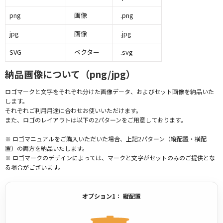
png
画像
.png
jpg
画像
.jpg
SVG
ベクター
.svg
納品画像について（png/jpg）
ロゴマークと文字をそれぞれ分けた画像データ、およびセット画像を納品いた
します。
それぞれご利用用途に合わせお使いいただけます。
また、ロゴのレイアウトは以下の2パターンをご用意しております。
※ ロゴマニュアルをご購入いただいた場合、上記2パターン（縦配置・横配
置）の両方を納品いたします。
※ ロゴマークのデザインによっては、マークと文字がセットのみのご提供とな
る場合がございます。
オプション1： 縦配置