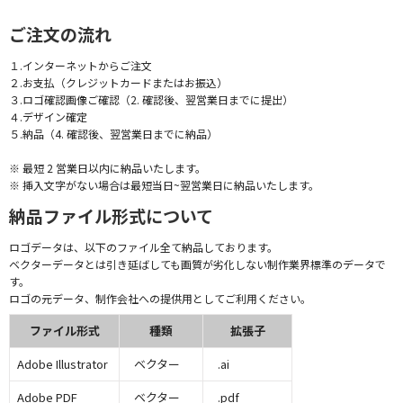
ご注文の流れ
１.インターネットからご注文
２.お支払（クレジットカードまたはお振込）
３.ロゴ確認画像ご確認（2. 確認後、翌営業日までに提出）
４.デザイン確定
５.納品（4. 確認後、翌営業日までに納品）
※ 最短 2 営業日以内に納品いたします。
※ 挿入文字がない場合は最短当日~翌営業日に納品いたします。
納品ファイル形式について
ロゴデータは、以下のファイル全て納品しております。
ベクターデータとは引き延ばしても画質が劣化しない制作業界標準のデータで
す。
ロゴの元データ、制作会社への提供用としてご利用ください。
ファイル形式
種類
拡張子
Adobe Illustrator
ベクター
.ai
Adobe PDF
ベクター
.pdf