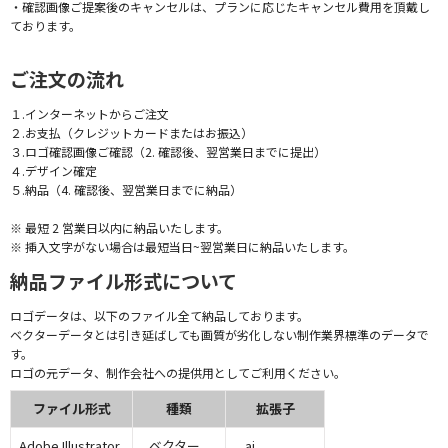
・確認画像ご提案後のキャンセルは、プランに応じたキャンセル費用を頂戴し
ております。
ご注文の流れ
１.インターネットからご注文
２.お支払（クレジットカードまたはお振込）
３.ロゴ確認画像ご確認（2. 確認後、翌営業日までに提出）
４.デザイン確定
５.納品（4. 確認後、翌営業日までに納品）
※ 最短 2 営業日以内に納品いたします。
※ 挿入文字がない場合は最短当日~翌営業日に納品いたします。
納品ファイル形式について
ロゴデータは、以下のファイル全て納品しております。
ベクターデータとは引き延ばしても画質が劣化しない制作業界標準のデータで
す。
ロゴの元データ、制作会社への提供用としてご利用ください。
ファイル形式
種類
拡張子
Adobe Illustrator
ベクター
.ai