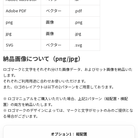
Adobe PDF
ベクター
.pdf
png
画像
.png
jpg
画像
.jpg
SVG
ベクター
.svg
納品画像について（png/jpg）
ロゴマークと文字をそれぞれ分けた画像データ、およびセット画像を納品いた
します。
それぞれご利用用途に合わせお使いいただけます。
また、ロゴのレイアウトは以下の2パターンをご用意しております。
※ ロゴマニュアルをご購入いただいた場合、上記2パターン（縦配置・横配
置）の両方を納品いたします。
※ ロゴマークのデザインによっては、マークと文字がセットのみのご提供とな
る場合がございます。
オプション1： 縦配置