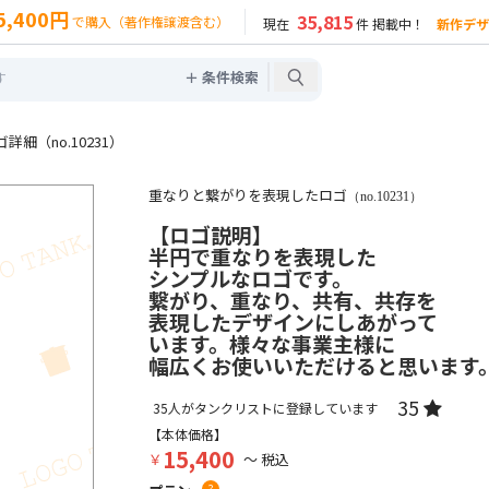
5,400円
35,815
で購入（著作権譲渡含む）
現在
件 掲載中！
新作デザ
＋ 条件検索
細（no.10231）
重なりと繋がりを表現したロゴ
（no.10231）
【ロゴ説明】
半円で重なりを表現した
シンプルなロゴです。
繋がり、重なり、共有、共存を
表現したデザインにしあがって
います。様々な事業主様に
幅広くお使いいただけると思います
35
35
人がタンクリストに登録しています
【本体価格】
15,400
￥
～ 税込
?