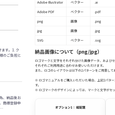
Adobe Illustrator
ベクター
.ai
Adobe PDF
ベクター
.pdf
png
画像
.png
jpg
画像
.jpg
SVG
ベクター
.svg
す。1. ク
納品画像について（png/jpg）
客様のご負担と
ロゴマークと文字をそれぞれ分けた画像データ、およびセ
それぞれご利用用途に合わせお使いいただけます。
また、ロゴのレイアウトは以下の2パターンをご用意して
※ ロゴマニュアルをご購入いただいた場合、上記2パタ
す。
※ ロゴマークのデザインによっては、マークと文字がセ
為、納品後お
。商標登録申
オプション1： 縦配置
…