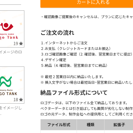
・確認画像ご提案後のキャンセルは、プランに応じたキャ
ご注文の流れ
１.インターネットからご注文
19
２.お支払（クレジットカードまたはお振込）
イメージのロ
３.ロゴ確認画像ご確認（2. 確認後、翌営業日までに提出
４.デザイン確定
５.納品（4. 確認後、翌営業日までに納品）
※ 最短 2 営業日以内に納品いたします。
※ 挿入文字がない場合は最短当日~翌営業日に納品いたし
納品ファイル形式について
18
ロゴデータは、以下のファイル全て納品しております。
をイメージし
ベクターデータとは引き延ばしても画質が劣化しない制作
.
ロゴの元データ、制作会社への提供用としてご利用くださ
ファイル形式
種類
拡張子