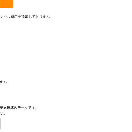
ンセル費用を頂戴しております。
）
ます。
業界標準のデータです。
い。