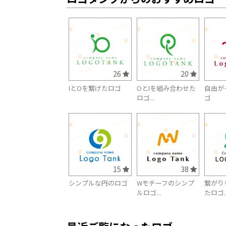
26
20
IとOを繋げたロゴ
OとIを組み合わせた
自由が
ロゴ...
ゴ
15
38
シンプルな円のロゴ
Wモチーフのシンプ
繋がり
ルロゴ...
たロゴ..