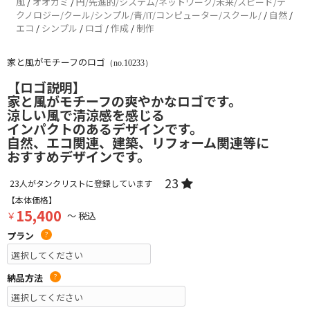
風
/
オオカミ
/
円/先進的/システム/ネットワーク/未来/スピード/テ
クノロジー/クール/シンプル/青/IT/コンピューター/スクール/
/
自然
/
エコ
/
シンプル
/
ロゴ
/
作成
/
制作
家と風がモチーフのロゴ
（no.10233）
【ロゴ説明】
家と風がモチーフの爽やかなロゴです。
涼しい風で清涼感を感じる
インパクトのあるデザインです。
自然、エコ関連、建築、リフォーム関連等に
おすすめデザインです。
23
23
人がタンクリストに登録しています
【本体価格】
15,400
￥
～ 税込
プラン
?
納品方法
?