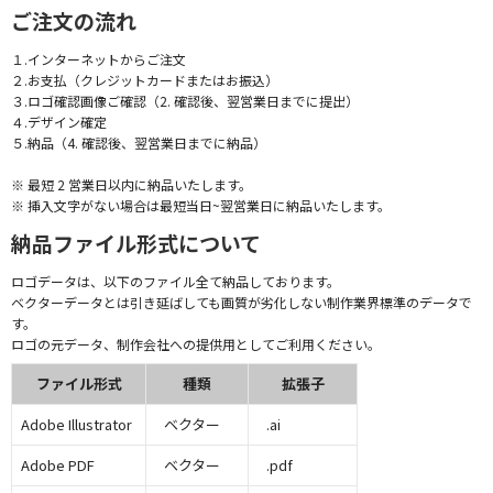
ご注文の流れ
１.インターネットからご注文
２.お支払（クレジットカードまたはお振込）
３.ロゴ確認画像ご確認（2. 確認後、翌営業日までに提出）
４.デザイン確定
５.納品（4. 確認後、翌営業日までに納品）
※ 最短 2 営業日以内に納品いたします。
※ 挿入文字がない場合は最短当日~翌営業日に納品いたします。
納品ファイル形式について
ロゴデータは、以下のファイル全て納品しております。
ベクターデータとは引き延ばしても画質が劣化しない制作業界標準のデータで
す。
ロゴの元データ、制作会社への提供用としてご利用ください。
ファイル形式
種類
拡張子
Adobe Illustrator
ベクター
.ai
Adobe PDF
ベクター
.pdf