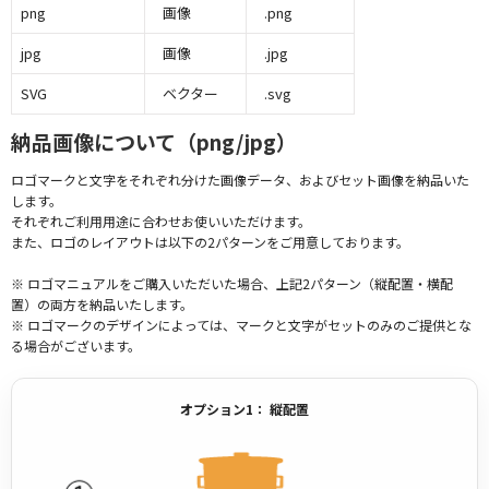
png
画像
.png
jpg
画像
.jpg
SVG
ベクター
.svg
納品画像について（png/jpg）
ロゴマークと文字をそれぞれ分けた画像データ、およびセット画像を納品いた
します。
それぞれご利用用途に合わせお使いいただけます。
また、ロゴのレイアウトは以下の2パターンをご用意しております。
※ ロゴマニュアルをご購入いただいた場合、上記2パターン（縦配置・横配
置）の両方を納品いたします。
※ ロゴマークのデザインによっては、マークと文字がセットのみのご提供とな
る場合がございます。
オプション1： 縦配置