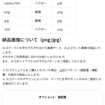
Adobe PDF
ベクター
.pdf
png
画像
.png
jpg
画像
.jpg
SVG
ベクター
.svg
納品画像について（png/jpg）
ロゴマークと文字をそれぞれ分けた画像データ、およびセット画像を納品いた
します。
それぞれご利用用途に合わせお使いいただけます。
また、ロゴのレイアウトは以下の2パターンをご用意しております。
※ ロゴマニュアルをご購入いただいた場合、上記2パターン（縦配置・横配
置）の両方を納品いたします。
※ ロゴマークのデザインによっては、マークと文字がセットのみのご提供とな
る場合がございます。
オプション1： 縦配置