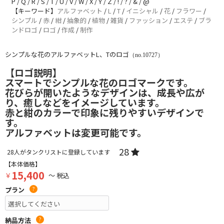
P / Q / R / S / T / U / V / W / X / Y / Z / ! / ? / & / @
【キーワード】
アルファベット
/
L
/
T
/
イニシャル
/
花
/
フラワー
/
シンプル
/
赤
/
紺
/
抽象的
/
植物
/
雑貨
/
ファッション
/
エステ
/
ブラ
ンドロゴ
/
ロゴ
/
作成
/
制作
シンプルな花のアルファベットL、Tのロゴ
（no.10727）
【ロゴ説明】
スマートでシンプルな花のロゴマークです。
花びらが開いたようなデザインは、成長や広が
り、癒しなどをイメージしています。
赤と紺のカラーで印象に残りやすいデザインで
す。
アルファベットは変更可能です。
28
28
人がタンクリストに登録しています
【本体価格】
15,400
￥
～ 税込
プラン
?
納品方法
?