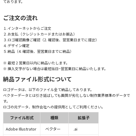
ております。
ご注文の流れ
１.インターネットからご注文
２.お支払（クレジットカードまたはお振込）
３.ロゴ確認画像ご確認（2. 確認後、翌営業日までに提出）
４.デザイン確定
５.納品（4. 確認後、翌営業日までに納品）
※ 最短 2 営業日以内に納品いたします。
※ 挿入文字がない場合は最短当日~翌営業日に納品いたします。
納品ファイル形式について
ロゴデータは、以下のファイル全て納品しております。
ベクターデータとは引き延ばしても画質が劣化しない制作業界標準のデータで
す。
ロゴの元データ、制作会社への提供用としてご利用ください。
ファイル形式
種類
拡張子
Adobe Illustrator
ベクター
.ai