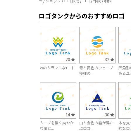
ツ
/
ショップ
/
ロゴ作成
/
ロゴ
/
作成
/
制作
ロゴタンクからのおすすめロゴ
20
32
Wのカラフルなロゴ
青と黄色のウェーブ
四角形
模様の...
あるユ..
14
30
カーブを描く爽やか
山と金色の雲が浮か
木を支
な風と...
ぶロゴ...
的なロ..