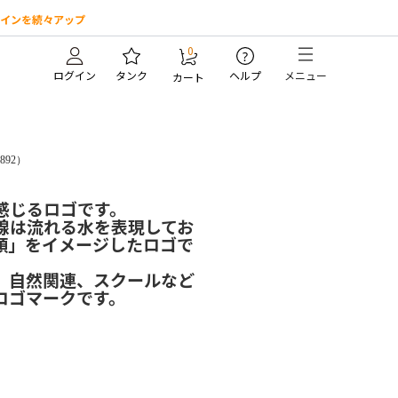
インを続々アップ
0
?
ログイン
タンク
ヘルプ
メニュー
カート
0892）
感じるロゴです。
線は流れる水を表現してお
頼」をイメージしたロゴで
、自然関連、スクールなど
ロゴマークです。