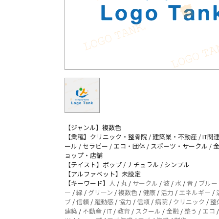
【ジャンル】複数色
【業種】クリニック・整骨院 / 建築業・不動産 / IT関連
ール / セラピー / エコ・団体 / スポーツ・サークル / 
ョップ・店舗
【テイスト】ポップ / ナチュラル / シンプル
【アルファベット】未設定
【キーワード】
人
/
丸
/
サークル
/
波
/
水
/
青
/
ブルー
ー
/
緑
/
グリーン
/
複数色
/
健康
/
活力
/
エネルギー
/
ブ
/
信頼
/
躍動感
/
協力
/
信頼
/
病院
/
クリニック
/
整
建築
/
不動産
/
IT
/
教育
/
スクール
/
金融
/
整う
/
エコ