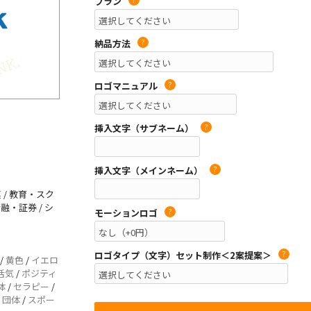
プラン
納品方法
?
ロゴマニュアル
?
挿入文字（サブネーム）
?
挿入文字（メインネーム）
?
 / 教育・スク
金融・証券 / シ
モーションロゴ
?
ロゴタイプ（文字）セット制作＜2案提案＞
?
/
黄色
/
イエロ
活気
/
ポジティ
体
/
セラピー
/
/
団体
/
スポー