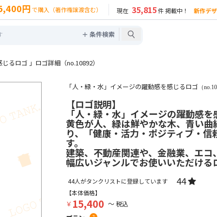
5,400円
35,815
で購入（著作権譲渡含む）
現在
件 掲載中！
新作デザ
＋ 条件検索
るロゴ 」ロゴ詳細（no.10892）
「人・緑・水」イメージの躍動感を感じるロゴ
（no.1
【ロゴ説明】
「人・緑・水」イメージの躍動感を
黄色が人、緑は鮮やかな木、青い曲
り、「健康・活力・ポジティブ・信
す。
建築、不動産関連や、金融業、エコ
幅広いジャンルでお使いいただける
44
44
人がタンクリストに登録しています
【本体価格】
15,400
￥
～ 税込
?