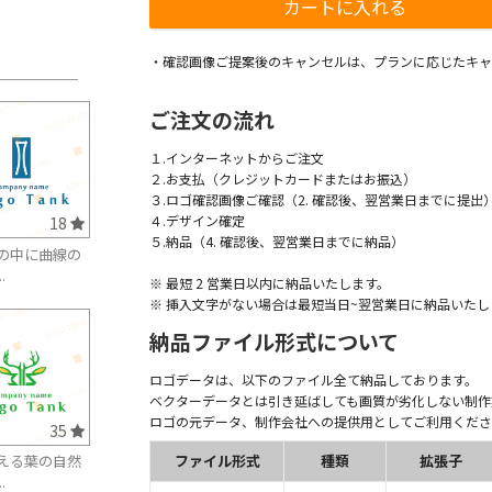
・確認画像ご提案後のキャンセルは、プランに応じたキャ
ご注文の流れ
１.インターネットからご注文
２.お支払（クレジットカードまたはお振込）
３.ロゴ確認画像ご確認（2. 確認後、翌営業日までに提出
４.デザイン確定
18
５.納品（4. 確認後、翌営業日までに納品）
の中に曲線の
.
※ 最短 2 営業日以内に納品いたします。
※ 挿入文字がない場合は最短当日~翌営業日に納品いたし
納品ファイル形式について
ロゴデータは、以下のファイル全て納品しております。
ベクターデータとは引き延ばしても画質が劣化しない制作
ロゴの元データ、制作会社への提供用としてご利用くださ
35
ファイル形式
種類
拡張子
える葉の自然
.