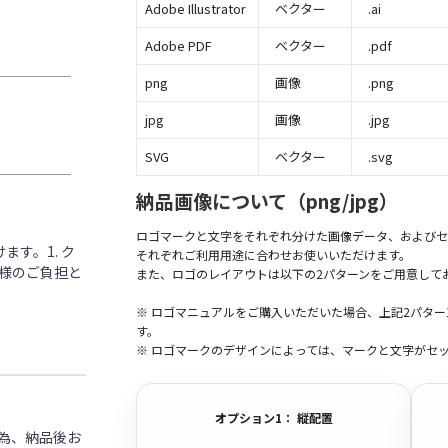
Adobe Illustrator
ベクター
.ai
Adobe PDF
ベクター
.pdf
png
画像
.png
jpg
画像
.jpg
SVG
ベクター
.svg
納品画像について（png/jpg）
ロゴマークと文字をそれぞれ分けた画像データ、およびセ
す。1. ク
それぞれご利用用途に合わせお使いいただけます。
客様のご負担と
また、ロゴのレイアウトは以下の2パターンをご用意して
※ ロゴマニュアルをご購入いただいた場合、上記2パタ
す。
※ ロゴマークのデザインによっては、マークと文字がセ
オプション1： 縦配置
為、納品後お