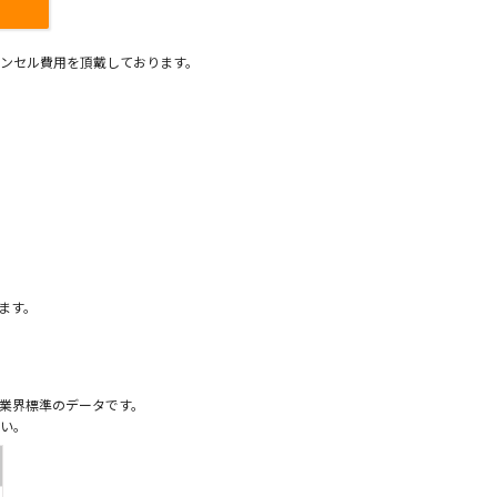
ンセル費用を頂戴しております。
）
ます。
業界標準のデータです。
い。