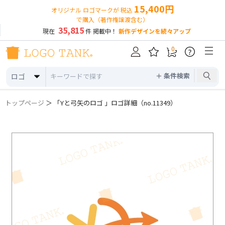
15,400円
オリジナル ロゴマークが 税込
で購入（著作権譲渡含む）
35,815
現在
件 掲載中！
新作デザインを続々アップ
0
?
＋ 条件検索
ロゴ
トップページ
＞ 「Yと弓矢のロゴ 」ロゴ詳細（no.11349）