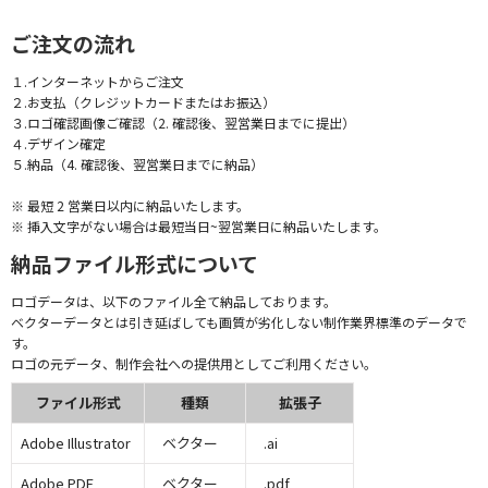
ご注文の流れ
１.インターネットからご注文
２.お支払（クレジットカードまたはお振込）
３.ロゴ確認画像ご確認（2. 確認後、翌営業日までに提出）
４.デザイン確定
５.納品（4. 確認後、翌営業日までに納品）
※ 最短 2 営業日以内に納品いたします。
※ 挿入文字がない場合は最短当日~翌営業日に納品いたします。
納品ファイル形式について
ロゴデータは、以下のファイル全て納品しております。
ベクターデータとは引き延ばしても画質が劣化しない制作業界標準のデータで
す。
ロゴの元データ、制作会社への提供用としてご利用ください。
ファイル形式
種類
拡張子
Adobe Illustrator
ベクター
.ai
Adobe PDF
ベクター
.pdf