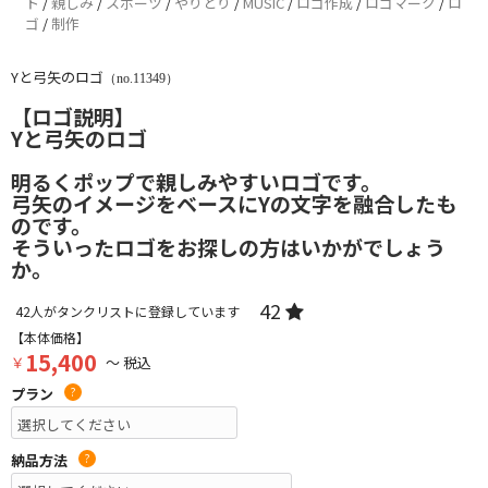
ト
/
親しみ
/
スポーツ
/
やりとり
/
MUSIC
/
ロゴ作成
/
ロゴマーク
/
ロ
ゴ
/
制作
Yと弓矢のロゴ
（no.11349）
【ロゴ説明】
Yと弓矢のロゴ
明るくポップで親しみやすいロゴです。
弓矢のイメージをベースにYの文字を融合したも
のです。
そういったロゴをお探しの方はいかがでしょう
か。
42
42
人がタンクリストに登録しています
【本体価格】
15,400
￥
～ 税込
プラン
?
納品方法
?