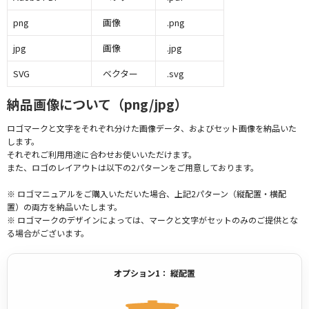
png
画像
.png
jpg
画像
.jpg
SVG
ベクター
.svg
納品画像について（png/jpg）
ロゴマークと文字をそれぞれ分けた画像データ、およびセット画像を納品いた
します。
それぞれご利用用途に合わせお使いいただけます。
また、ロゴのレイアウトは以下の2パターンをご用意しております。
※ ロゴマニュアルをご購入いただいた場合、上記2パターン（縦配置・横配
置）の両方を納品いたします。
※ ロゴマークのデザインによっては、マークと文字がセットのみのご提供とな
る場合がございます。
オプション1： 縦配置