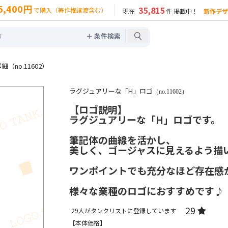
5,400円
35,815
で購入（著作権譲渡含む）
現在
件 掲載中！
新作デザ
＋ 条件検索
no.11602）
ラグジュアリーな「H」ロゴ
（no.11602）
【ロゴ説明】
ラグジュアリーな「H」ロゴです。
筆記体の曲線を活かし、
美しく、ゴージャスに見えるよう描
ワンポイントでも充分なほど存在感
様々な業種のロゴにおすすめです♪
29
29
人がタンクリストに登録しています
【本体価格】