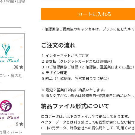
体
/
綺麗
/
曲線
・確認画像ご提案後のキャンセルは、プランに応じたキャ
ご注文の流れ
１.インターネットからご注文
２.お支払（クレジットカードまたはお振込）
38
３.ロゴ確認画像ご確認（2. 確認後、翌営業日までに提出
４.デザイン確定
ロン・髪の毛
５.納品（4. 確認後、翌営業日までに納品）
.
※ 最短 2 営業日以内に納品いたします。
※ 挿入文字がない場合は最短当日~翌営業日に納品いたし
納品ファイル形式について
ロゴデータは、以下のファイル全て納品しております。
ベクターデータとは引き延ばしても画質が劣化しない制作
9
ロゴの元データ、制作会社への提供用としてご利用くださ
な輝くハート