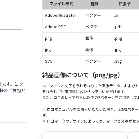
.
ファイル形式
種類
拡張子
Adobe Illustrator
ベクター
.ai
Adobe PDF
ベクター
.pdf
png
画像
.png
jpg
画像
.jpg
SVG
ベクター
.svg
納品画像について（png/jpg）
す。1. ク
ロゴマークと文字をそれぞれ分けた画像データ、およびセ
客様のご負担と
それぞれご利用用途に合わせお使いいただけます。
また、ロゴのレイアウトは以下の2パターンをご用意して
※ ロゴマニュアルをご購入いただいた場合、上記2パタ
す。
※ ロゴマークのデザインによっては、マークと文字がセ