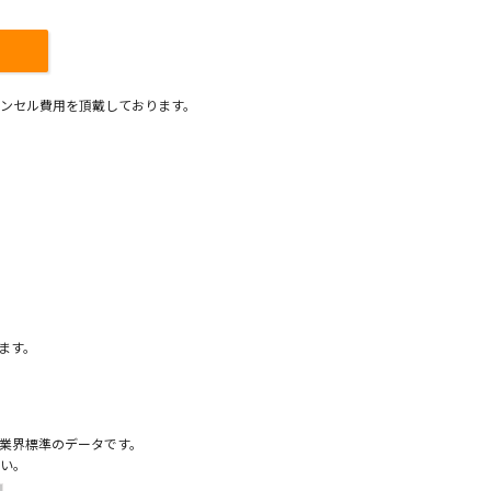
ンセル費用を頂戴しております。
）
ます。
業界標準のデータです。
い。