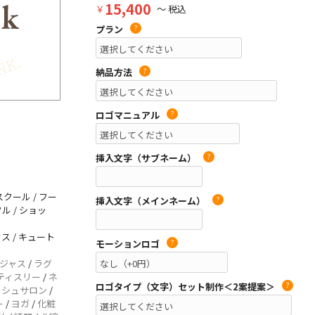
15,400
￥
～ 税込
プラン
?
納品方法
?
ロゴマニュアル
?
挿入文字（サブネーム）
?
クール / フー
挿入文字（メインネーム）
?
ル / ショッ
ス / キュート
モーションロゴ
?
ジャス
/
ラグ
ティスリー
/
ネ
ロゴタイプ（文字）セット制作＜2案提案＞
?
ッシュサロン
/
ー
/
ヨガ
/
化粧