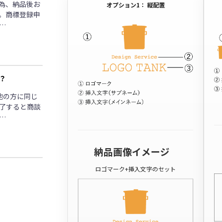
為、納品後お
オプション1： 縦配置
。商標登録申
…
？
他の方に同じ
了すると商談
…
納品画像イメージ
ロゴマーク+挿入文字のセット