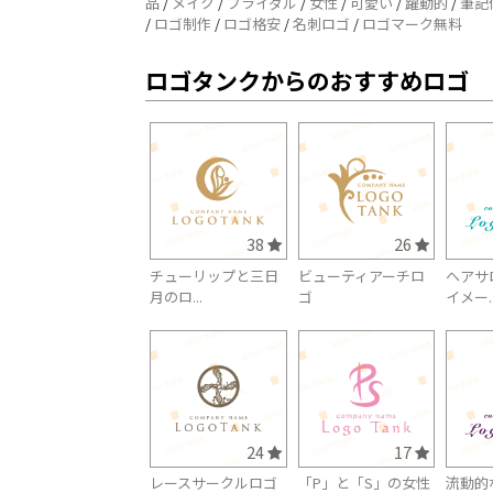
品
/
メイク
/
ブライダル
/
女性
/
可愛い
/
躍動的
/
筆記
/
ロゴ制作
/
ロゴ格安
/
名刺ロゴ
/
ロゴマーク無料
ロゴタンクからのおすすめロゴ
38
26
チューリップと三日
ビューティアーチロ
ヘアサ
月のロ...
ゴ
イメー..
24
17
レースサークルロゴ
「P」と「S」の女性
流動的