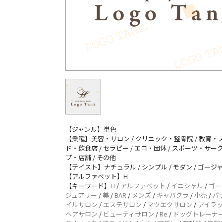
【ジャンル】単色
【業種】美容・サロン / クリニック・整骨院 / 教育・ス
ド・飲食店 / セラピー / エコ・団体 / スポーツ・サーク
プ・店舗 / その他
【テイスト】ナチュラル / シンプル / モダン / ゴージャ
【アルファベット】H
【キーワード】
H
/
アルファベット
/
イニシャル
/
ゴー
ジュアリー
/
美
/
BAR
/
メンズ
/
キャバクラ
/
小売
/
パ
イルサロン
/
エステサロン
/
マツエクサロン
/
アイラ
ヘアサロン
/
ビューティサロン
/
Re
/
ドッグトレーナ