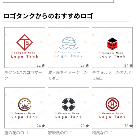
ロゴタンクからのおすすめロゴ
22
27
34
モダンなTのロゴマー
波・風をイメージした
デフォルメしたてんと
ク
モダ...
う虫...
24
20
30
蓮の花のロゴ
家紋風のロゴ
和風なロゴ