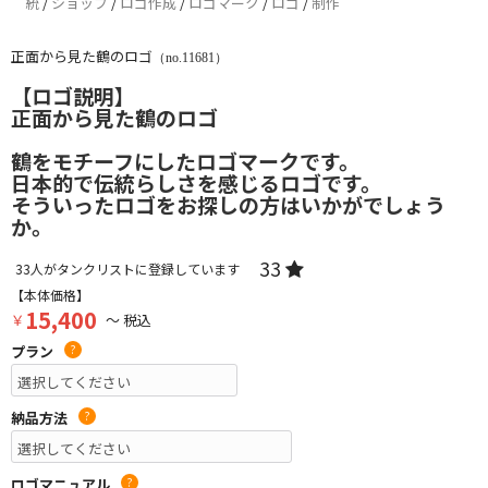
統
/
ショップ
/
ロゴ作成
/
ロゴマーク
/
ロゴ
/
制作
正面から見た鶴のロゴ
（no.11681）
【ロゴ説明】
正面から見た鶴のロゴ
鶴をモチーフにしたロゴマークです。
日本的で伝統らしさを感じるロゴです。
そういったロゴをお探しの方はいかがでしょう
か。
33
33
人がタンクリストに登録しています
【本体価格】
15,400
￥
～ 税込
プラン
?
納品方法
?
ロゴマニュアル
?