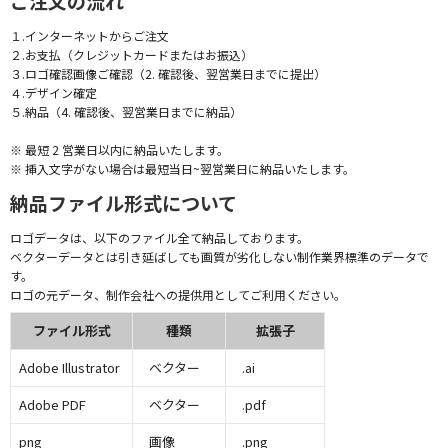
ご注文の流れ
１.インターネットからご注文
２.お支払（クレジットカードまたはお振込）
３.ロゴ確認画像ご確認（2. 確認後、翌営業日までに提出）
４.デザイン確定
５.納品（4. 確認後、翌営業日までに納品）
※ 最短 2 営業日以内に納品いたします。
※ 挿入文字がない場合は最短当日~翌営業日に納品いたします。
納品ファイル形式について
ロゴデータは、以下のファイル全て納品しております。
ベクターデータとは引き延ばしても画質が劣化しない制作業界標準のデータで
す。
ロゴの元データ、制作会社への提供用としてご利用ください。
ファイル形式
種類
拡張子
Adobe Illustrator
ベクター
.ai
Adobe PDF
ベクター
.pdf
png
画像
.png