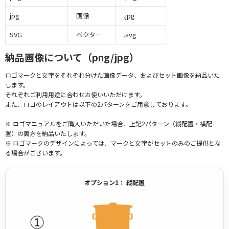
jpg
画像
.jpg
SVG
ベクター
.svg
納品画像について（png/jpg）
ロゴマークと文字をそれぞれ分けた画像データ、およびセット画像を納品いた
します。
それぞれご利用用途に合わせお使いいただけます。
また、ロゴのレイアウトは以下の2パターンをご用意しております。
※ ロゴマニュアルをご購入いただいた場合、上記2パターン（縦配置・横配
置）の両方を納品いたします。
※ ロゴマークのデザインによっては、マークと文字がセットのみのご提供とな
る場合がございます。
オプション1： 縦配置