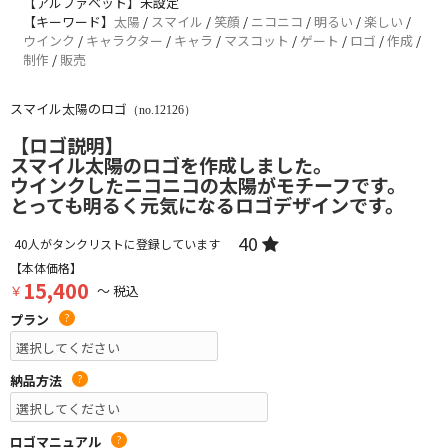
【アルファベット】未設定
【キーワード】
太陽
/
スマイル
/
笑顔
/
ニコニコ
/
明るい
/
楽しい
/
ウインク
/
キャラクター
/
キャラ
/
マスコット
/
ゲート
/
ロゴ
/
作成
/
制作
/
販売
スマイル太陽のロゴ
（no.12126）
【ロゴ説明】
スマイル太陽のロゴを作成しました。
ウインクしたニコニコの太陽がモチーフです。
とっても明るく元気になるロゴデザインです。
40
40
人がタンクリストに登録しています
【本体価格】
15,400
￥
～ 税込
プラン
?
納品方法
?
ロゴマニュアル
?