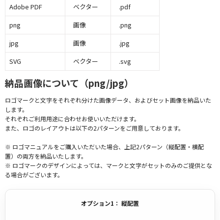
Adobe PDF
ベクター
.pdf
png
画像
.png
jpg
画像
.jpg
SVG
ベクター
.svg
納品画像について（png/jpg）
ロゴマークと文字をそれぞれ分けた画像データ、およびセット画像を納品いた
します。
それぞれご利用用途に合わせお使いいただけます。
また、ロゴのレイアウトは以下の2パターンをご用意しております。
※ ロゴマニュアルをご購入いただいた場合、上記2パターン（縦配置・横配
置）の両方を納品いたします。
※ ロゴマークのデザインによっては、マークと文字がセットのみのご提供とな
る場合がございます。
オプション1： 縦配置