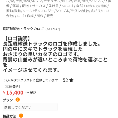
ル/塾/学習/勉強/ポップ/ナチュナル/親しみ/未来/閃き/シンプル/
/
俳
優
/
運送
/
配送
/
サーカス
/
届ける
/
AOロゴ
/
自然
/
X/未来/先進的/
振動/鼓動/クール/テクノロジー/シンプル/モダン/波紋/拡がり/TEC/
金融/
/
ロゴ
/
作成
/
制作
/
販売
長距離輸送トラックのロゴ
（no.12147）
【ロゴ説明】
長距離輸送トラックのロゴを作成しました。
円の中にヌキでトラックを表現した
おさまりの良いカタチのロゴです。
背景の山並みが遠いところまで荷物を運ぶこと
を
イメージさせてくれます。
52
52
人がタンクリストに登録しています
【本体価格】
15,400
￥
～ 税込
プラン
?
納品方法
?