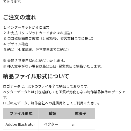
ております。
ご注文の流れ
１.インターネットからご注文
２.お支払（クレジットカードまたはお振込）
３.ロゴ確認画像ご確認（2. 確認後、翌営業日までに提出）
４.デザイン確定
５.納品（4. 確認後、翌営業日までに納品）
※ 最短 2 営業日以内に納品いたします。
※ 挿入文字がない場合は最短当日~翌営業日に納品いたします。
納品ファイル形式について
ロゴデータは、以下のファイル全て納品しております。
ベクターデータとは引き延ばしても画質が劣化しない制作業界標準のデータで
す。
ロゴの元データ、制作会社への提供用としてご利用ください。
ファイル形式
種類
拡張子
Adobe Illustrator
ベクター
.ai