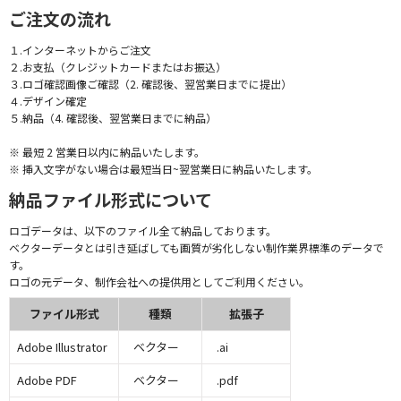
ご注文の流れ
１.インターネットからご注文
２.お支払（クレジットカードまたはお振込）
３.ロゴ確認画像ご確認（2. 確認後、翌営業日までに提出）
４.デザイン確定
５.納品（4. 確認後、翌営業日までに納品）
※ 最短 2 営業日以内に納品いたします。
※ 挿入文字がない場合は最短当日~翌営業日に納品いたします。
納品ファイル形式について
ロゴデータは、以下のファイル全て納品しております。
ベクターデータとは引き延ばしても画質が劣化しない制作業界標準のデータで
す。
ロゴの元データ、制作会社への提供用としてご利用ください。
ファイル形式
種類
拡張子
Adobe Illustrator
ベクター
.ai
Adobe PDF
ベクター
.pdf