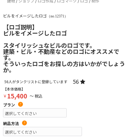
建物
/
ショップ
/
ロゴ作成
/
ロゴマーク
/
ロゴ
/
制作
ビルをイメージしたロゴ
（no.12371）
【ロゴ説明】
ビルをイメージしたロゴ
スタイリッシュなビルのロゴです。
建築・ビル・不動産などのロゴにオススメで
す。
そういったロゴをお探しの方はいかがでしょう
か。
56
56
人がタンクリストに登録しています
【本体価格】
15,400
￥
～ 税込
プラン
?
納品方法
?