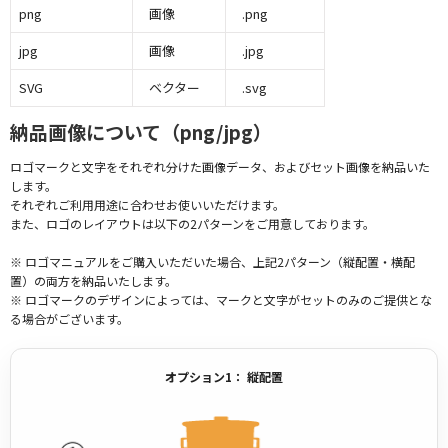
png
画像
.png
jpg
画像
.jpg
SVG
ベクター
.svg
納品画像について（png/jpg）
ロゴマークと文字をそれぞれ分けた画像データ、およびセット画像を納品いた
します。
それぞれご利用用途に合わせお使いいただけます。
また、ロゴのレイアウトは以下の2パターンをご用意しております。
※ ロゴマニュアルをご購入いただいた場合、上記2パターン（縦配置・横配
置）の両方を納品いたします。
※ ロゴマークのデザインによっては、マークと文字がセットのみのご提供とな
る場合がございます。
オプション1： 縦配置