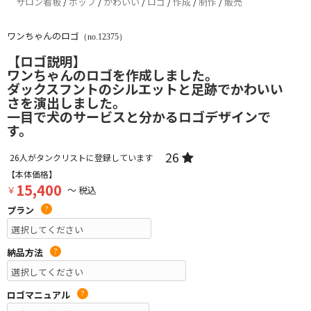
サロン看板
/
ポップ
/
かわいい
/
ロゴ
/
作成
/
制作
/
販売
ワンちゃんのロゴ
（no.12375）
【ロゴ説明】
ワンちゃんのロゴを作成しました。
ダックスフントのシルエットと足跡でかわいい
さを演出しました。
一目で犬のサービスと分かるロゴデザインで
す。
26
26
人がタンクリストに登録しています
【本体価格】
15,400
￥
～ 税込
プラン
?
納品方法
?
ロゴマニュアル
?