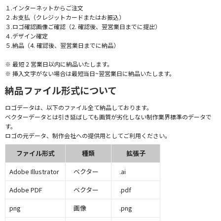
１.インターネットからご注文
２.お支払（クレジットカードまたはお振込）
３.ロゴ確認画像ご確認（2. 確認後、翌営業日までに提出）
４.デザイン確定
５.納品（4. 確認後、翌営業日までに納品）
※ 最短 2 営業日以内に納品いたします。
※ 挿入文字がない場合は最短当日~翌営業日に納品いたします。
納品ファイル形式について
ロゴデータは、以下のファイル全て納品しております。
ベクターデータとは引き延ばしても画質が劣化しない制作業界標準のデータで
す。
ロゴの元データ、制作会社への提供用としてご利用ください。
ファイル形式
種類
拡張子
Adobe Illustrator
ベクター
.ai
Adobe PDF
ベクター
.pdf
png
画像
.png