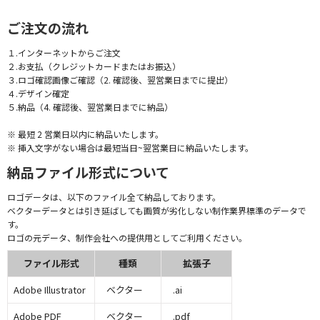
ご注文の流れ
１.インターネットからご注文
２.お支払（クレジットカードまたはお振込）
３.ロゴ確認画像ご確認（2. 確認後、翌営業日までに提出）
４.デザイン確定
５.納品（4. 確認後、翌営業日までに納品）
※ 最短 2 営業日以内に納品いたします。
※ 挿入文字がない場合は最短当日~翌営業日に納品いたします。
納品ファイル形式について
ロゴデータは、以下のファイル全て納品しております。
ベクターデータとは引き延ばしても画質が劣化しない制作業界標準のデータで
す。
ロゴの元データ、制作会社への提供用としてご利用ください。
ファイル形式
種類
拡張子
Adobe Illustrator
ベクター
.ai
Adobe PDF
ベクター
.pdf