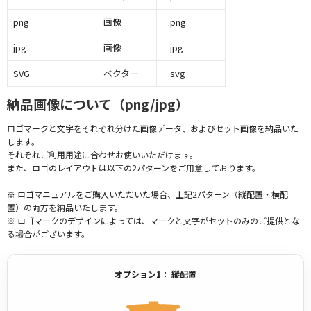
png
画像
.png
jpg
画像
.jpg
SVG
ベクター
.svg
納品画像について（png/jpg）
ロゴマークと文字をそれぞれ分けた画像データ、およびセット画像を納品いた
します。
それぞれご利用用途に合わせお使いいただけます。
また、ロゴのレイアウトは以下の2パターンをご用意しております。
※ ロゴマニュアルをご購入いただいた場合、上記2パターン（縦配置・横配
置）の両方を納品いたします。
※ ロゴマークのデザインによっては、マークと文字がセットのみのご提供とな
る場合がございます。
オプション1： 縦配置