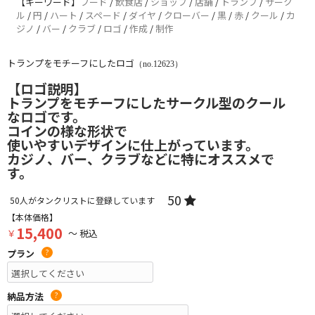
【キーワード】
フード
/
飲食店
/
ショップ
/
店舗
/
トランプ
/
サーク
ル
/
円
/
ハート
/
スペード
/
ダイヤ
/
クローバー
/
黒
/
赤
/
クール
/
カ
ジノ
/
バー
/
クラブ
/
ロゴ
/
作成
/
制作
トランプをモチーフにしたロゴ
（no.12623）
【ロゴ説明】
トランプをモチーフにしたサークル型のクール
なロゴです。
コインの様な形状で
使いやすいデザインに仕上がっています。
カジノ、バー、クラブなどに特にオススメで
す。
50
50
人がタンクリストに登録しています
【本体価格】
15,400
￥
～ 税込
プラン
?
納品方法
?