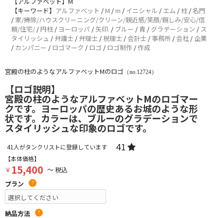
【アルファベット】M
【キーワード】
アルファベット
/
M
/
m
/
イニシャル
/
エム
/
柱
/
名門
/
家/掃除/ハウスクリーニング/クリーン/親近感/笑顔/親しみ/安心/信
頼/住宅/
/
円柱
/
ヨーロッパ
/
矢印.
/
ブルー
/
青
/
グラデーション
/
ス
タイリッシュ
/
弁護士
/
弁理士
/
税理士
/
会計士
/
事務所
/
会社
/
企業
/
カンパニー
/
ロゴマーク
/
ロゴ
/
ロゴ制作
/
作成
宮殿の柱のようなアルファベットMのロゴ
（no.12724）
【ロゴ説明】
宮殿の柱のようなアルファベットMのロゴマー
クです。ヨーロッパの歴史あるお城のような形
状です。カラーは、ブルーのグラデーションで
スタイリッシュな印象のロゴです。
41
41
人がタンクリストに登録しています
【本体価格】
15,400
￥
～ 税込
プラン
?
納品方法
?