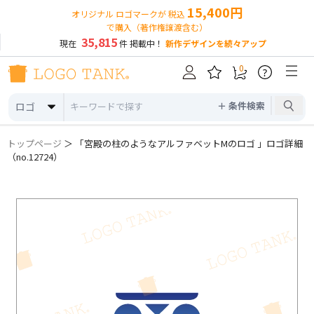
15,400円
オリジナル ロゴマークが 税込
で購入（著作権譲渡含む）
35,815
現在
件 掲載中！
新作デザインを続々アップ
0
?
＋ 条件検索
ロゴ
トップページ
＞ 「宮殿の柱のようなアルファベットMのロゴ 」ロゴ詳細
（no.12724）