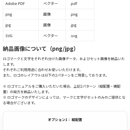
Adobe PDF
ベクター
.pdf
png
画像
.png
jpg
画像
.jpg
SVG
ベクター
.svg
納品画像について（png/jpg）
ロゴマークと文字をそれぞれ分けた画像データ、およびセット画像を納品いた
します。
それぞれご利用用途に合わせお使いいただけます。
また、ロゴのレイアウトは以下の2パターンをご用意しております。
※ ロゴマニュアルをご購入いただいた場合、上記2パターン（縦配置・横配
置）の両方を納品いたします。
※ ロゴマークのデザインによっては、マークと文字がセットのみのご提供とな
る場合がございます。
オプション1： 縦配置