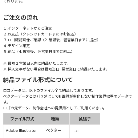
ております。
ご注文の流れ
１.インターネットからご注文
２.お支払（クレジットカードまたはお振込）
３.ロゴ確認画像ご確認（2. 確認後、翌営業日までに提出）
４.デザイン確定
５.納品（4. 確認後、翌営業日までに納品）
※ 最短 2 営業日以内に納品いたします。
※ 挿入文字がない場合は最短当日~翌営業日に納品いたします。
納品ファイル形式について
ロゴデータは、以下のファイル全て納品しております。
ベクターデータとは引き延ばしても画質が劣化しない制作業界標準のデータで
す。
ロゴの元データ、制作会社への提供用としてご利用ください。
ファイル形式
種類
拡張子
Adobe Illustrator
ベクター
.ai