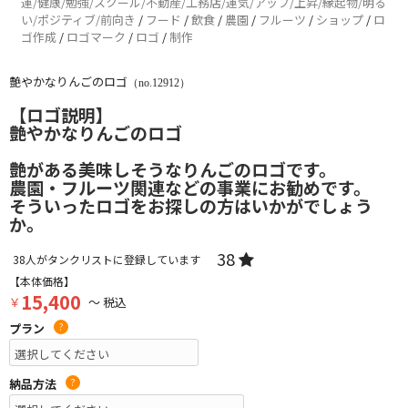
運/健康/勉強/スクール/不動産/工務店/運気/アップ/上昇/縁起物/明る
い/ポジティブ/前向き
/
フード
/
飲食
/
農園
/
フルーツ
/
ショップ
/
ロ
ゴ作成
/
ロゴマーク
/
ロゴ
/
制作
艶やかなりんごのロゴ
（no.12912）
【ロゴ説明】
艶やかなりんごのロゴ
艶がある美味しそうなりんごのロゴです。
農園・フルーツ関連などの事業にお勧めです。
そういったロゴをお探しの方はいかがでしょう
か。
38
38
人がタンクリストに登録しています
【本体価格】
15,400
￥
～ 税込
プラン
?
納品方法
?