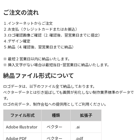
ご注文の流れ
１.インターネットからご注文
２.お支払（クレジットカードまたはお振込）
３.ロゴ確認画像ご確認（2. 確認後、翌営業日までに提出）
４.デザイン確定
５.納品（4. 確認後、翌営業日までに納品）
※ 最短 2 営業日以内に納品いたします。
※ 挿入文字がない場合は最短当日~翌営業日に納品いたします。
納品ファイル形式について
ロゴデータは、以下のファイル全て納品しております。
ベクターデータとは引き延ばしても画質が劣化しない制作業界標準のデータで
す。
ロゴの元データ、制作会社への提供用としてご利用ください。
ファイル形式
種類
拡張子
Adobe Illustrator
ベクター
.ai
Adobe PDF
ベクター
.pdf