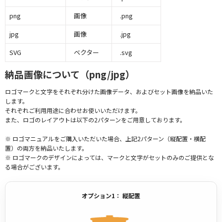
png
画像
.png
jpg
画像
.jpg
SVG
ベクター
.svg
納品画像について（png/jpg）
ロゴマークと文字をそれぞれ分けた画像データ、およびセット画像を納品いた
します。
それぞれご利用用途に合わせお使いいただけます。
また、ロゴのレイアウトは以下の2パターンをご用意しております。
※ ロゴマニュアルをご購入いただいた場合、上記2パターン（縦配置・横配
置）の両方を納品いたします。
※ ロゴマークのデザインによっては、マークと文字がセットのみのご提供とな
る場合がございます。
オプション1： 縦配置