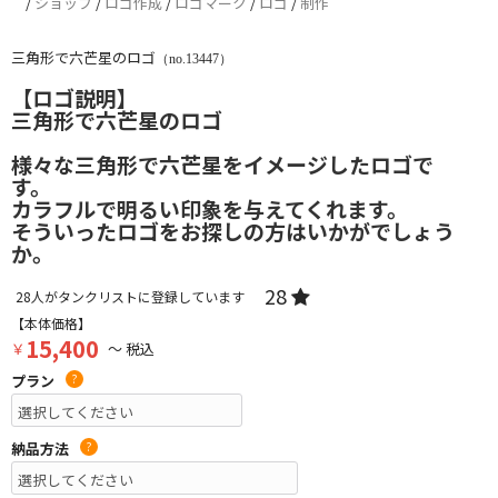
/
ショップ
/
ロゴ作成
/
ロゴマーク
/
ロゴ
/
制作
三角形で六芒星のロゴ
（no.13447）
【ロゴ説明】
三角形で六芒星のロゴ
様々な三角形で六芒星をイメージしたロゴで
す。
カラフルで明るい印象を与えてくれます。
そういったロゴをお探しの方はいかがでしょう
か。
28
28
人がタンクリストに登録しています
【本体価格】
15,400
￥
～ 税込
プラン
?
納品方法
?