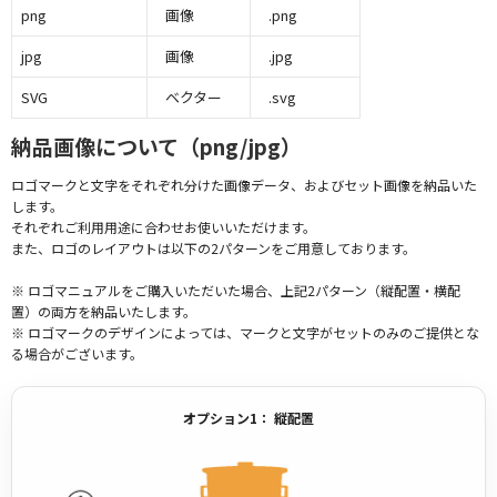
png
画像
.png
jpg
画像
.jpg
SVG
ベクター
.svg
納品画像について（png/jpg）
ロゴマークと文字をそれぞれ分けた画像データ、およびセット画像を納品いた
します。
それぞれご利用用途に合わせお使いいただけます。
また、ロゴのレイアウトは以下の2パターンをご用意しております。
※ ロゴマニュアルをご購入いただいた場合、上記2パターン（縦配置・横配
置）の両方を納品いたします。
※ ロゴマークのデザインによっては、マークと文字がセットのみのご提供とな
る場合がございます。
オプション1： 縦配置