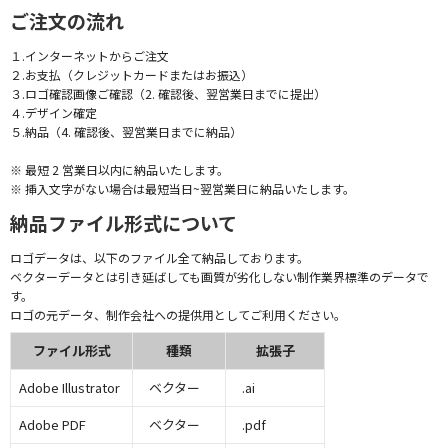
ご注文の流れ
１.インターネットからご注文
２.お支払（クレジットカードまたはお振込）
３.ロゴ確認画像ご確認（2. 確認後、翌営業日までに提出）
４.デザイン確定
５.納品（4. 確認後、翌営業日までに納品）
※ 最短 2 営業日以内に納品いたします。
※ 挿入文字がない場合は最短当日~翌営業日に納品いたします。
納品ファイル形式について
ロゴデータは、以下のファイル全て納品しております。
ベクターデータとは引き延ばしても画質が劣化しない制作業界標準のデータで
す。
ロゴの元データ、制作会社への提供用としてご利用ください。
ファイル形式
種類
拡張子
Adobe Illustrator
ベクター
.ai
Adobe PDF
ベクター
.pdf