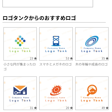
ロゴタンクからのおすすめロゴ
23
53
35
小さな円が集まったロ
スマホとメガネのロゴ
木の年輪や成長のロゴ
ゴ
31
20
49