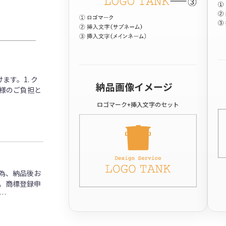
す。1. ク
納品画像イメージ
客様のご負担と
ロゴマーク+挿入文字のセット
為、納品後お
。商標登録申
…