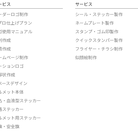
ービス
サービス
ーダーロゴ制作
シール・ステッカー製作
Iプロ仕上げプラン
ネームプレート製作
ゴ使用マニュアル
スタンプ・ゴム印製作
刺作成
クイックスタンパー製作
筒作成
フライヤー・チラシ制作
ームページ制作
似顔絵制作
ーションロゴ
拶状作成
ペースデザイン
ルメット本体
名・血液型ステッカー
格ステッカー
ルメット用ステッカー
旗・安全旗