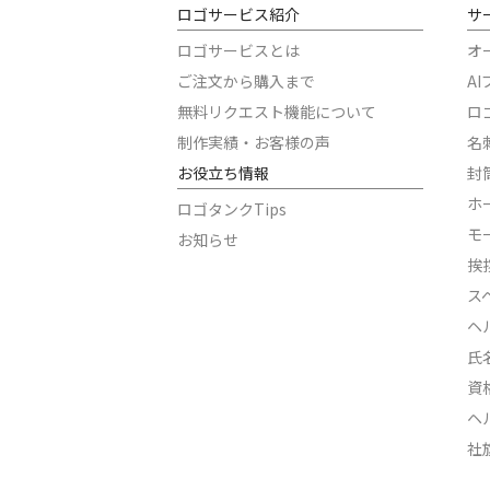
ロゴサービス紹介
サ
ロゴサービスとは
オ
ご注文から購入まで
A
無料リクエスト機能について
ロ
制作実績・お客様の声
名
お役立ち情報
封
ホ
ロゴタンクTips
モ
お知らせ
挨
ス
ヘ
氏
資
ヘ
社