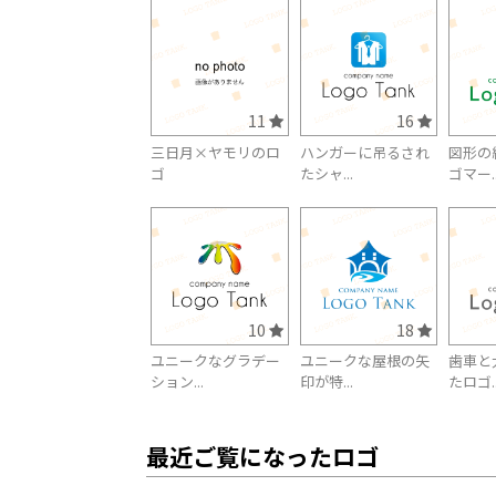
11
16
三日月×ヤモリのロ
ハンガーに吊るされ
図形の
ゴ
たシャ...
ゴマー..
10
18
ユニークなグラデー
ユニークな屋根の矢
歯車と
ション...
印が特...
たロゴ..
最近ご覧になったロゴ