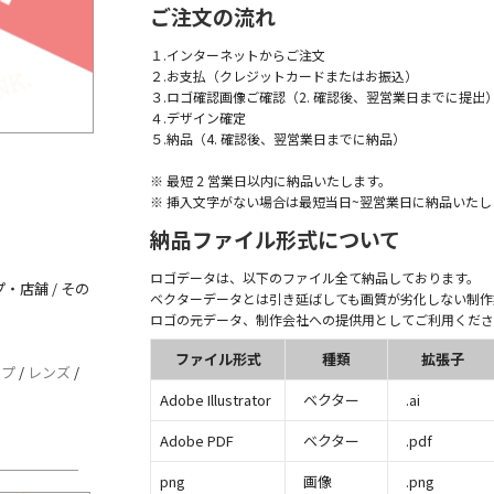
ご注文の流れ
１.インターネットからご注文
２.お支払（クレジットカードまたはお振込）
３.ロゴ確認画像ご確認（2. 確認後、翌営業日までに提出
４.デザイン確定
５.納品（4. 確認後、翌営業日までに納品）
※ 最短 2 営業日以内に納品いたします。
※ 挿入文字がない場合は最短当日~翌営業日に納品いたし
納品ファイル形式について
ロゴデータは、以下のファイル全て納品しております。
・店舗 / その
ベクターデータとは引き延ばしても画質が劣化しない制作
ロゴの元データ、制作会社への提供用としてご利用くださ
ファイル形式
種類
拡張子
ップ
/
レンズ
/
Adobe Illustrator
ベクター
.ai
Adobe PDF
ベクター
.pdf
png
画像
.png