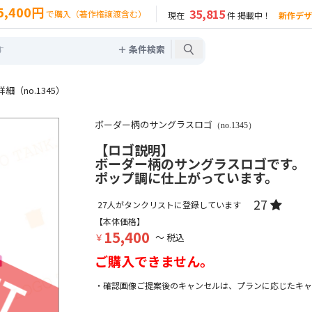
5,400円
35,815
で購入（著作権譲渡含む）
現在
件 掲載中！
新作デザ
＋ 条件検索
（no.1345）
ボーダー柄のサングラスロゴ
（no.1345）
【ロゴ説明】
ボーダー柄のサングラスロゴです。
ポップ調に仕上がっています。
27
27
人がタンクリストに登録しています
【本体価格】
15,400
￥
～ 税込
ご購入できません。
・確認画像ご提案後のキャンセルは、プランに応じたキャ