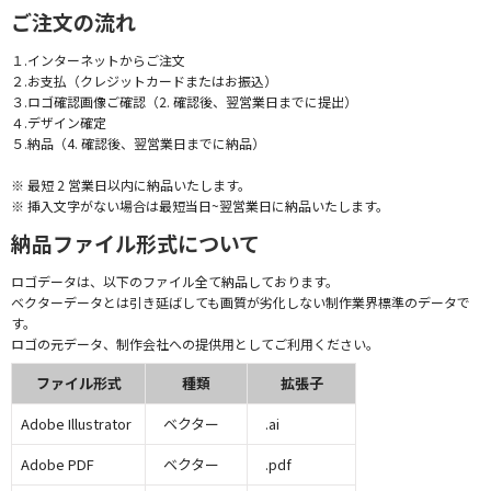
ご注文の流れ
１.インターネットからご注文
２.お支払（クレジットカードまたはお振込）
３.ロゴ確認画像ご確認（2. 確認後、翌営業日までに提出）
４.デザイン確定
５.納品（4. 確認後、翌営業日までに納品）
※ 最短 2 営業日以内に納品いたします。
※ 挿入文字がない場合は最短当日~翌営業日に納品いたします。
納品ファイル形式について
ロゴデータは、以下のファイル全て納品しております。
ベクターデータとは引き延ばしても画質が劣化しない制作業界標準のデータで
す。
ロゴの元データ、制作会社への提供用としてご利用ください。
ファイル形式
種類
拡張子
Adobe Illustrator
ベクター
.ai
Adobe PDF
ベクター
.pdf