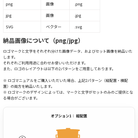
png
画像
.png
jpg
画像
.jpg
SVG
ベクター
.svg
納品画像について（png/jpg）
ロゴマークと文字をそれぞれ分けた画像データ、およびセット画像を納品いた
します。
それぞれご利用用途に合わせお使いいただけます。
また、ロゴのレイアウトは以下の2パターンをご用意しております。
※ ロゴマニュアルをご購入いただいた場合、上記2パターン（縦配置・横配
置）の両方を納品いたします。
※ ロゴマークのデザインによっては、マークと文字がセットのみのご提供とな
る場合がございます。
オプション1： 縦配置