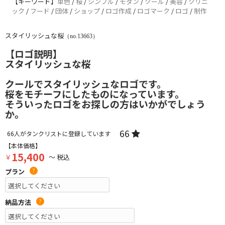
【キーワード】
単色
/
桜
/
シンプル
/
モダン
/
クール
/
美容
/
クリニ
ック
/
フード
/
団体
/
ショップ
/
ロゴ作成
/
ロゴマーク
/
ロゴ
/
制作
スタイリッシュな桜
（no.13663）
【ロゴ説明】
スタイリッシュな桜
クールでスタイリッシュなロゴです。
桜をモチーフにしたものになっています。
そういったロゴをお探しの方はいかがでしょう
か。
66
66
人がタンクリストに登録しています
【本体価格】
15,400
￥
～ 税込
プラン
?
納品方法
?