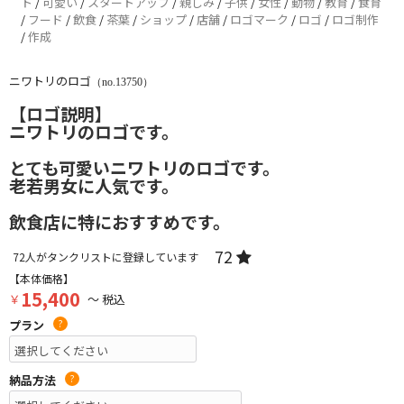
ト
/
可愛い
/
スタートアップ
/
親しみ
/
子供
/
女性
/
動物
/
教育
/
食育
/
フード
/
飲食
/
茶葉
/
ショップ
/
店舗
/
ロゴマーク
/
ロゴ
/
ロゴ制作
/
作成
ニワトリのロゴ
（no.13750）
【ロゴ説明】
ニワトリのロゴです。
とても可愛いニワトリのロゴです。
老若男女に人気です。
飲食店に特におすすめです。
72
72
人がタンクリストに登録しています
【本体価格】
15,400
￥
～ 税込
プラン
?
納品方法
?