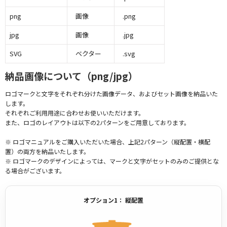
png
画像
.png
jpg
画像
.jpg
SVG
ベクター
.svg
納品画像について（png/jpg）
ロゴマークと文字をそれぞれ分けた画像データ、およびセット画像を納品いた
します。
それぞれご利用用途に合わせお使いいただけます。
また、ロゴのレイアウトは以下の2パターンをご用意しております。
※ ロゴマニュアルをご購入いただいた場合、上記2パターン（縦配置・横配
置）の両方を納品いたします。
※ ロゴマークのデザインによっては、マークと文字がセットのみのご提供とな
る場合がございます。
オプション1： 縦配置