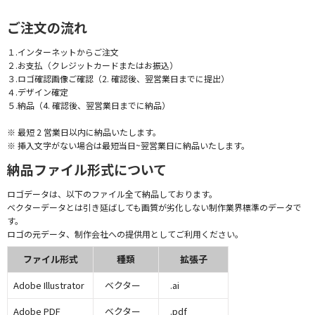
ご注文の流れ
１.インターネットからご注文
２.お支払（クレジットカードまたはお振込）
３.ロゴ確認画像ご確認（2. 確認後、翌営業日までに提出）
４.デザイン確定
５.納品（4. 確認後、翌営業日までに納品）
※ 最短 2 営業日以内に納品いたします。
※ 挿入文字がない場合は最短当日~翌営業日に納品いたします。
納品ファイル形式について
ロゴデータは、以下のファイル全て納品しております。
ベクターデータとは引き延ばしても画質が劣化しない制作業界標準のデータで
す。
ロゴの元データ、制作会社への提供用としてご利用ください。
ファイル形式
種類
拡張子
Adobe Illustrator
ベクター
.ai
Adobe PDF
ベクター
.pdf