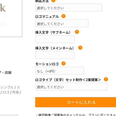
納品方法
?
ロゴマニュアル
?
挿入文字（サブネーム）
?
挿入文字（メインネーム）
?
モーションロゴ
?
プ・店舗
ロゴタイプ（文字）セット制作＜2案提案＞
?
/
シンプル
/
ス
/
ロゴ
/
作成
/
・確認画像ご提案後のキャンセルは、プランに応じたキャ