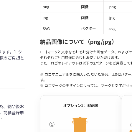
png
画像
.png
jpg
画像
.jpg
SVG
ベクター
.svg
納品画像について（png/jpg）
す。1. ク
ロゴマークと文字をそれぞれ分けた画像データ、およびセ
客様のご負担と
それぞれご利用用途に合わせお使いいただけます。
また、ロゴのレイアウトは以下の2パターンをご用意して
※ ロゴマニュアルをご購入いただいた場合、上記2パタ
す。
※ ロゴマークのデザインによっては、マークと文字がセ
オプション1： 縦配置
為、納品後お
。商標登録申
…