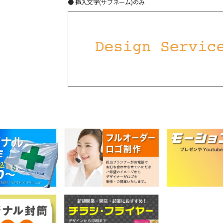
● 挿入文字(サブネーム)のみ