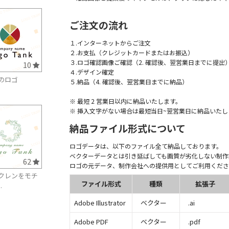
ご注文の流れ
１.インターネットからご注文
２.お支払（クレジットカードまたはお振込）
３.ロゴ確認画像ご確認（2. 確認後、翌営業日までに提出
10
４.デザイン確定
のロゴ
５.納品（4. 確認後、翌営業日までに納品）
※ 最短 2 営業日以内に納品いたします。
※ 挿入文字がない場合は最短当日~翌営業日に納品いたし
納品ファイル形式について
ロゴデータは、以下のファイル全て納品しております。
ベクターデータとは引き延ばしても画質が劣化しない制作
62
ロゴの元データ、制作会社への提供用としてご利用くださ
クレンをモチ
ファイル形式
種類
拡張子
.
Adobe Illustrator
ベクター
.ai
Adobe PDF
ベクター
.pdf