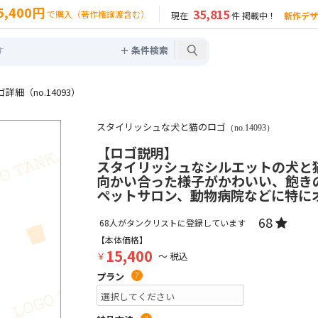
5,400円
35,815
で購入（著作権譲渡含む）
現在
件 掲載中！
新作デザ
＋ 条件検索
細（no.14093）
スタイリッシュな犬と猫のロゴ
（no.14093）
【ロゴ説明】
スタイリッシュなシルエットの犬と
向かい合った様子がかわいい、飽き
ペットサロン、動物病院などに特に
68
68
人がタンクリストに登録しています
【本体価格】
15,400
￥
～ 税込
プラン
?