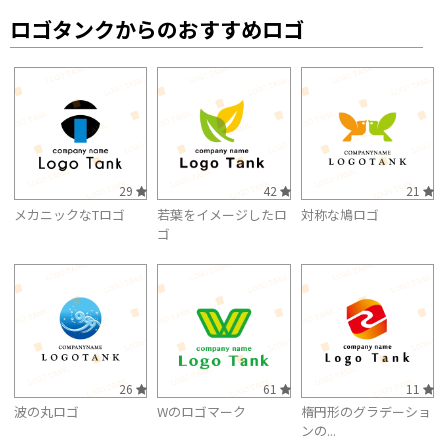
ロゴタンクからのおすすめロゴ
29
42
21
メカニックなTロゴ
若葉をイメージしたロ
対称な鳩ロゴ
ゴ
26
61
11
波の丸ロゴ
Wのロゴマーク
楕円形のグラデーショ
ンの...