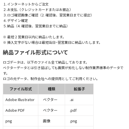
１.インターネットからご注文
２.お支払（クレジットカードまたはお振込）
３.ロゴ確認画像ご確認（2. 確認後、翌営業日までに提出）
４.デザイン確定
５.納品（4. 確認後、翌営業日までに納品）
※ 最短 2 営業日以内に納品いたします。
※ 挿入文字がない場合は最短当日~翌営業日に納品いたします。
納品ファイル形式について
ロゴデータは、以下のファイル全て納品しております。
ベクターデータとは引き延ばしても画質が劣化しない制作業界標準のデータで
す。
ロゴの元データ、制作会社への提供用としてご利用ください。
ファイル形式
種類
拡張子
Adobe Illustrator
ベクター
.ai
Adobe PDF
ベクター
.pdf
png
画像
.png