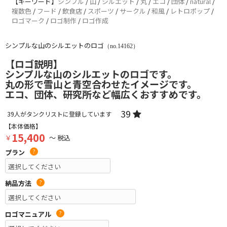
【キーワード】
シンプル
/
山
/
シルエット
/
丸
/
エコ
/
団体
/
natural
/
複数色
/
フード
/
飲食店
/
スポーツ
/
サークル
/
和風
/
レトロポップ
/
ロゴマーク
/
ロゴ制作
/
ロゴ作成
シンプルな山のシルエットのロゴ
（no.14162）
【ロゴ説明】
シンプルな山のシルエットのロゴです。
丸の形で雪山と青空合わせたイメージです。
エコ、団体、研究所など幅広くおすすめです。
39
39
人がタンクリストに登録しています
【本体価格】
15,400
￥
～ 税込
プラン
?
納品方法
?
ロゴマニュアル
?