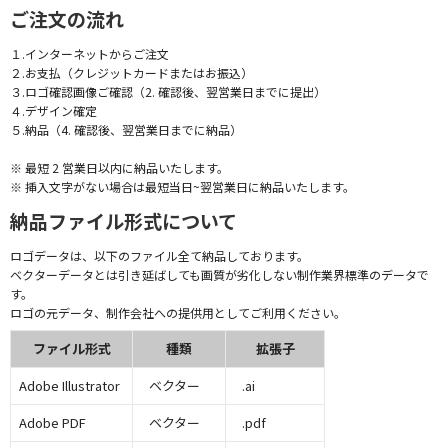
ご注文の流れ
１.インターネットからご注文
２.お支払（クレジットカードまたはお振込）
３.ロゴ確認画像ご確認（2. 確認後、翌営業日までに提出）
４.デザイン確定
５.納品（4. 確認後、翌営業日までに納品）
※ 最短 2 営業日以内に納品いたします。
※ 挿入文字がない場合は最短当日~翌営業日に納品いたします。
納品ファイル形式について
ロゴデータは、以下のファイル全て納品しております。
ベクターデータとは引き延ばしても画質が劣化しない制作業界標準のデータで
す。
ロゴの元データ、制作会社への提供用としてご利用ください。
ファイル形式
種類
拡張子
Adobe Illustrator
ベクター
.ai
Adobe PDF
ベクター
.pdf