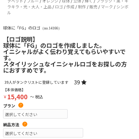
ァベット
/
ブルー
/
オレンジ
/
球体
/
立体
/
輝く
/
ブラック・黒・キ
ラキラ・光・大人・上品
/
ロゴ
/
作成
/
制作
/
販売
/
マーク
/
シンボ
ル
球体に「FG」のロゴ
（no.14166）
【ロゴ説明】
球体に「FG」のロゴを作成しました。
イニシャルがよく伝わり覚えてもらいやすいで
す。
スタイリッシュなイニシャルロゴをお探しの方
におすすめです。
39
39
人がタンクリストに登録しています
【本体価格】
15,400
￥
～ 税込
プラン
?
納品方法
?