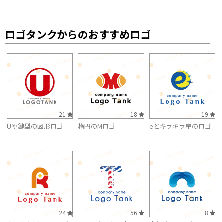
ロゴタンクからのおすすめロゴ
21
18
19
Uや鍵型の図形ロゴ
楕円のMロゴ
eとキラキラ星のロゴ
24
56
8