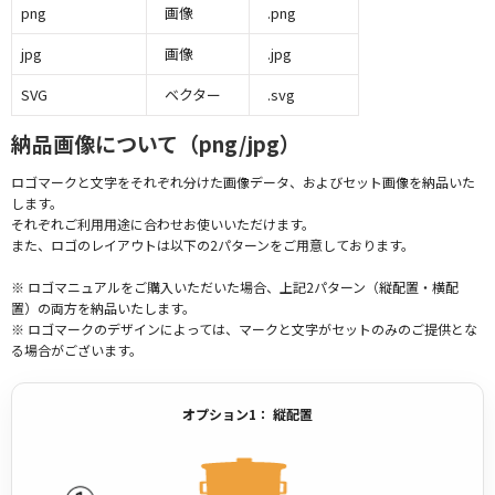
png
画像
.png
jpg
画像
.jpg
SVG
ベクター
.svg
納品画像について（png/jpg）
ロゴマークと文字をそれぞれ分けた画像データ、およびセット画像を納品いた
します。
それぞれご利用用途に合わせお使いいただけます。
また、ロゴのレイアウトは以下の2パターンをご用意しております。
※ ロゴマニュアルをご購入いただいた場合、上記2パターン（縦配置・横配
置）の両方を納品いたします。
※ ロゴマークのデザインによっては、マークと文字がセットのみのご提供とな
る場合がございます。
オプション1： 縦配置