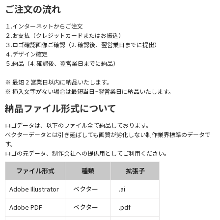
ご注文の流れ
１.インターネットからご注文
２.お支払（クレジットカードまたはお振込）
３.ロゴ確認画像ご確認（2. 確認後、翌営業日までに提出）
４.デザイン確定
５.納品（4. 確認後、翌営業日までに納品）
※ 最短 2 営業日以内に納品いたします。
※ 挿入文字がない場合は最短当日~翌営業日に納品いたします。
納品ファイル形式について
ロゴデータは、以下のファイル全て納品しております。
ベクターデータとは引き延ばしても画質が劣化しない制作業界標準のデータで
す。
ロゴの元データ、制作会社への提供用としてご利用ください。
ファイル形式
種類
拡張子
Adobe Illustrator
ベクター
.ai
Adobe PDF
ベクター
.pdf