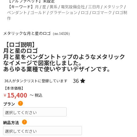
【アルファベット】未設定
【キーワード】
月
/
星
/
黄系
/
電気設備会社
/
三日月
/
メタリック
/
ペンダント
/
ゴールド
/
グラデーション
/
ロゴ
/
ロゴマーク
/
ロゴ制
作
メタリックな月と星のロゴ
（no.14326）
【ロゴ説明】
月と星のロゴ
月と星をペンダントトップのようなメタリック
なイメージで図案化しました。
あらゆる業種で使いやすいデザインです。
36
36
人がタンクリストに登録しています
【本体価格】
15,400
￥
～ 税込
プラン
?
納品方法
?