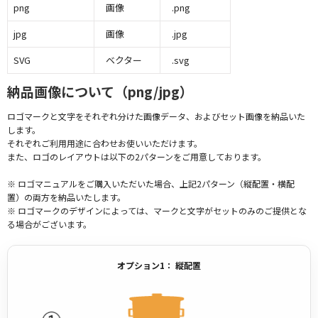
png
画像
.png
jpg
画像
.jpg
SVG
ベクター
.svg
納品画像について（png/jpg）
ロゴマークと文字をそれぞれ分けた画像データ、およびセット画像を納品いた
します。
それぞれご利用用途に合わせお使いいただけます。
また、ロゴのレイアウトは以下の2パターンをご用意しております。
※ ロゴマニュアルをご購入いただいた場合、上記2パターン（縦配置・横配
置）の両方を納品いたします。
※ ロゴマークのデザインによっては、マークと文字がセットのみのご提供とな
る場合がございます。
オプション1： 縦配置