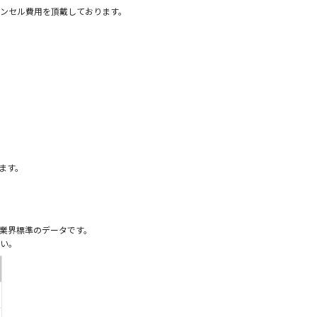
ンセル費用を頂戴しております。
）
ます。
業界標準のデータです。
い。