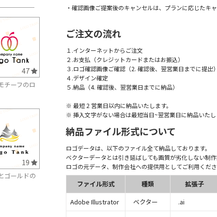
・確認画像ご提案後のキャンセルは、プランに応じたキャ
ご注文の流れ
１.インターネットからご注文
２.お支払（クレジットカードまたはお振込）
３.ロゴ確認画像ご確認（2. 確認後、翌営業日までに提出
47
４.デザイン確定
モチーフのロ
５.納品（4. 確認後、翌営業日までに納品）
※ 最短 2 営業日以内に納品いたします。
※ 挿入文字がない場合は最短当日~翌営業日に納品いたし
納品ファイル形式について
ロゴデータは、以下のファイル全て納品しております。
ベクターデータとは引き延ばしても画質が劣化しない制作
19
ロゴの元データ、制作会社への提供用としてご利用くださ
とゴールドの
ファイル形式
種類
拡張子
Adobe Illustrator
ベクター
.ai