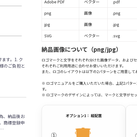
Adobe PDF
ベクター
.pdf
png
画像
.png
jpg
画像
.jpg
SVG
ベクター
.svg
納品画像について（png/jpg）
す。1. ク
ロゴマークと文字をそれぞれ分けた画像データ、およびセ
客様のご負担と
それぞれご利用用途に合わせお使いいただけます。
また、ロゴのレイアウトは以下の2パターンをご用意して
※ ロゴマニュアルをご購入いただいた場合、上記2パタ
す。
※ ロゴマークのデザインによっては、マークと文字がセ
オプション1： 縦配置
為、納品後お
。商標登録申
…