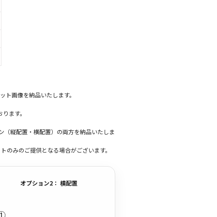
ット画像を納品いたします。
おります。
ーン（縦配置・横配置）の両方を納品いたしま
ットのみのご提供となる場合がございます。
オプション2： 横配置