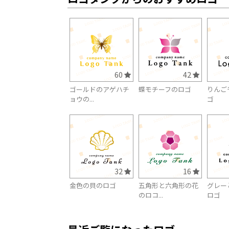
60
42
ゴールドのアゲハチ
蝶モチーフのロゴ
りんご
ョウの...
ゴ
32
16
金色の貝のロゴ
五角形と六角形の花
グレー
のロコ...
ロゴ