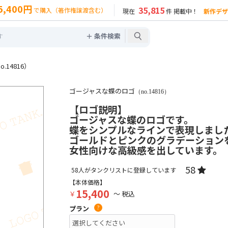
5,400円
35,815
で購入（著作権譲渡含む）
現在
件 掲載中！
新作デザ
＋ 条件検索
.14816）
ゴージャスな蝶のロゴ
（no.14816）
【ロゴ説明】
ゴージャスな蝶のロゴです。
蝶をシンプルなラインで表現しまし
ゴールドとピンクのグラデーション
女性向けな高級感を出しています。
58
58
人がタンクリストに登録しています
【本体価格】
15,400
￥
～ 税込
プラン
?