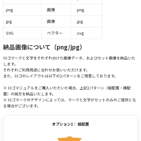
png
画像
.png
jpg
画像
.jpg
SVG
ベクター
.svg
納品画像について（png/jpg）
ロゴマークと文字をそれぞれ分けた画像データ、およびセット画像を納品いた
します。
それぞれご利用用途に合わせお使いいただけます。
また、ロゴのレイアウトは以下の2パターンをご用意しております。
※ ロゴマニュアルをご購入いただいた場合、上記2パターン（縦配置・横配
置）の両方を納品いたします。
※ ロゴマークのデザインによっては、マークと文字がセットのみのご提供とな
る場合がございます。
オプション1： 縦配置