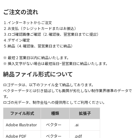
ご注文の流れ
１.インターネットからご注文
２.お支払（クレジットカードまたはお振込）
３.ロゴ確認画像ご確認（2. 確認後、翌営業日までに提出）
４.デザイン確定
５.納品（4. 確認後、翌営業日までに納品）
※ 最短 2 営業日以内に納品いたします。
※ 挿入文字がない場合は最短当日~翌営業日に納品いたします。
納品ファイル形式について
ロゴデータは、以下のファイル全て納品しております。
ベクターデータとは引き延ばしても画質が劣化しない制作業界標準のデータで
す。
ロゴの元データ、制作会社への提供用としてご利用ください。
ファイル形式
種類
拡張子
Adobe Illustrator
ベクター
.ai
Adobe PDF
ベクター
.pdf