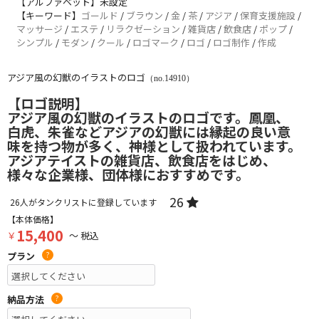
【アルファベット】未設定
【キーワード】
ゴールド
/
ブラウン
/
金
/
茶
/
アジア
/
保育支援施設
/
マッサージ
/
エステ
/
リラクゼーション
/
雑貨店
/
飲食店
/
ポップ
/
シンプル
/
モダン
/
クール
/
ロゴマーク
/
ロゴ
/
ロゴ制作
/
作成
アジア風の幻獣のイラストのロゴ
（no.14910）
【ロゴ説明】
アジア風の幻獣のイラストのロゴです。鳳凰、
白虎、朱雀などアジアの幻獣には縁起の良い意
味を持つ物が多く、神様として扱われています。
アジアテイストの雑貨店、飲食店をはじめ、
様々な企業様、団体様におすすめです。
26
26
人がタンクリストに登録しています
【本体価格】
15,400
￥
～ 税込
プラン
?
納品方法
?