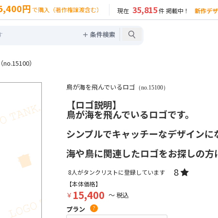
5,400円
35,815
で購入（著作権譲渡含む）
現在
件 掲載中！
新作デザ
＋ 条件検索
.15100）
鳥が海を飛んでいるロゴ
（no.15100）
【ロゴ説明】
鳥が海を飛んでいるロゴです。
シンプルでキャッチーなデザインに
海や鳥に関連したロゴをお探しの方
8
8
人がタンクリストに登録しています
【本体価格】
15,400
￥
～ 税込
プラン
?