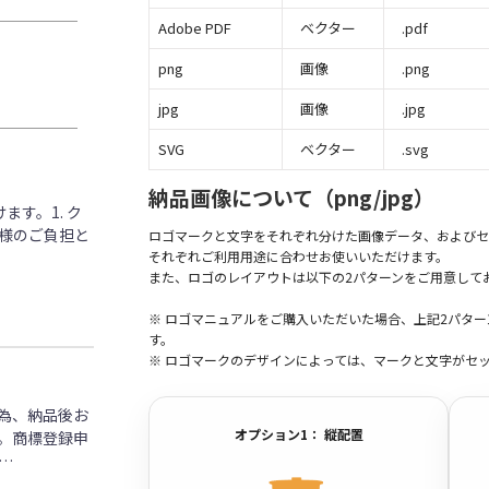
Adobe PDF
ベクター
.pdf
png
画像
.png
jpg
画像
.jpg
SVG
ベクター
.svg
納品画像について（png/jpg）
す。1. ク
客様のご負担と
ロゴマークと文字をそれぞれ分けた画像データ、およびセ
それぞれご利用用途に合わせお使いいただけます。
また、ロゴのレイアウトは以下の2パターンをご用意して
※ ロゴマニュアルをご購入いただいた場合、上記2パタ
す。
※ ロゴマークのデザインによっては、マークと文字がセ
為、納品後お
オプション1： 縦配置
。商標登録申
…