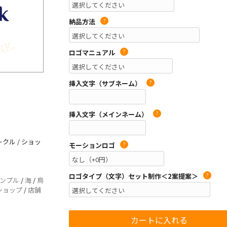
納品方法
?
ロゴマニュアル
?
挿入文字（サブネーム）
?
挿入文字（メインネーム）
?
クル / ショッ
モーションロゴ
?
ロゴタイプ（文字）セット制作＜2案提案＞
?
ンプル
/
海
/
鳥
ショップ
/
店舗