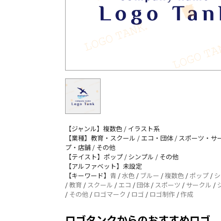
【ジャンル】複数色 / イラスト系
【業種】教育・スクール / エコ・団体 / スポーツ・サー
プ・店舗 / その他
【テイスト】ポップ / シンプル / その他
【アルファベット】未設定
【キーワード】
青
/
水色
/
ブルー
/
複数色
/
ポップ
/
シ
/
教育
/
スクール
/
エコ
/
団体
/
スポーツ
/
サークル
/
/
その他
/
ロゴマーク
/
ロゴ
/
ロゴ制作
/
作成
ロゴタンクからのおすすめロゴ