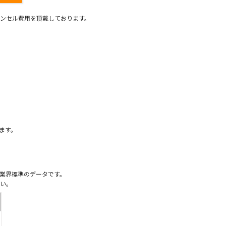
ンセル費用を頂戴しております。
）
ます。
業界標準のデータです。
い。