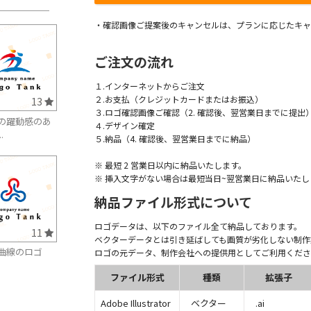
・確認画像ご提案後のキャンセルは、プランに応じたキャ
ご注文の流れ
１.インターネットからご注文
２.お支払（クレジットカードまたはお振込）
13
３.ロゴ確認画像ご確認（2. 確認後、翌営業日までに提出
の躍動感のあ
４.デザイン確定
.
５.納品（4. 確認後、翌営業日までに納品）
※ 最短 2 営業日以内に納品いたします。
※ 挿入文字がない場合は最短当日~翌営業日に納品いたし
納品ファイル形式について
ロゴデータは、以下のファイル全て納品しております。
11
ベクターデータとは引き延ばしても画質が劣化しない制作
曲線のロゴ
ロゴの元データ、制作会社への提供用としてご利用くださ
ファイル形式
種類
拡張子
Adobe Illustrator
ベクター
.ai