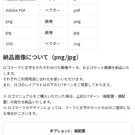
Adobe PDF
ベクター
.pdf
png
画像
.png
jpg
画像
.jpg
SVG
ベクター
.svg
納品画像について（png/jpg）
ロゴマークと文字をそれぞれ分けた画像データ、およびセット画像を納品いた
します。
それぞれご利用用途に合わせお使いいただけます。
また、ロゴのレイアウトは以下の2パターンをご用意しております。
※ ロゴマニュアルをご購入いただいた場合、上記2パターン（縦配置・横配
置）の両方を納品いたします。
※ ロゴマークのデザインによっては、マークと文字がセットのみのご提供とな
る場合がございます。
オプション1： 縦配置