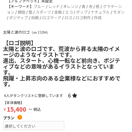
【アルファベット】未設定
【キーワード】
ブルー
/
レッド
/
オレンジ
/
青
/
赤
/
橙
/
グラデーシ
ョン
/
建設
/
塾
/
スポーツ
/
金融
/
エコ
/
ポップ
/
ナチュラル
/
モダン
/
ポジティブ
/
挑戦
/
ロゴマーク
/
ロゴ
/
ロゴ制作
/
作成
太陽と波のロゴ
（no.15204）
【ロゴ説明】
太陽と波のロゴです、荒波から昇る太陽のイメ
ージのようなイラストです。
進出、スタート、心機一転など前向き、ポジテ
ィブなどの意味があるイラストとなっていま
す。
飛躍・上昇志向のある企業様などにおすすめで
す。
6
6
人がタンクリストに登録しています
【本体価格】
15,400
￥
～ 税込
プラン
?