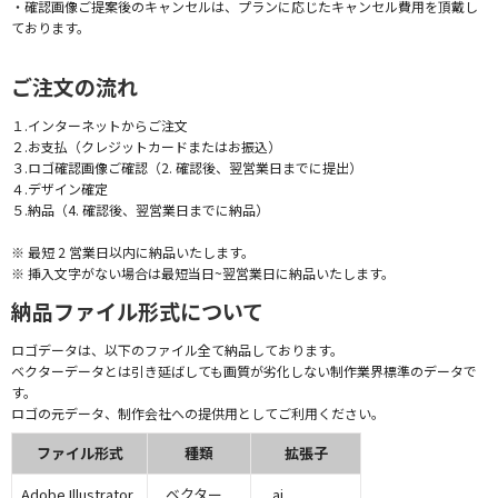
・確認画像ご提案後のキャンセルは、プランに応じたキャンセル費用を頂戴し
ております。
ご注文の流れ
１.インターネットからご注文
２.お支払（クレジットカードまたはお振込）
３.ロゴ確認画像ご確認（2. 確認後、翌営業日までに提出）
４.デザイン確定
５.納品（4. 確認後、翌営業日までに納品）
※ 最短 2 営業日以内に納品いたします。
※ 挿入文字がない場合は最短当日~翌営業日に納品いたします。
納品ファイル形式について
ロゴデータは、以下のファイル全て納品しております。
ベクターデータとは引き延ばしても画質が劣化しない制作業界標準のデータで
す。
ロゴの元データ、制作会社への提供用としてご利用ください。
ファイル形式
種類
拡張子
Adobe Illustrator
ベクター
.ai