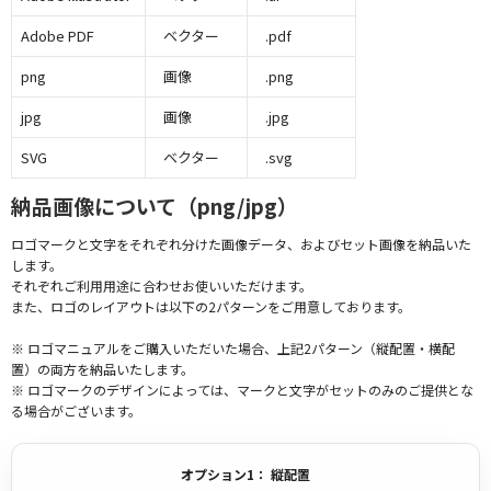
Adobe PDF
ベクター
.pdf
png
画像
.png
jpg
画像
.jpg
SVG
ベクター
.svg
納品画像について（png/jpg）
ロゴマークと文字をそれぞれ分けた画像データ、およびセット画像を納品いた
します。
それぞれご利用用途に合わせお使いいただけます。
また、ロゴのレイアウトは以下の2パターンをご用意しております。
※ ロゴマニュアルをご購入いただいた場合、上記2パターン（縦配置・横配
置）の両方を納品いたします。
※ ロゴマークのデザインによっては、マークと文字がセットのみのご提供とな
る場合がございます。
オプション1： 縦配置