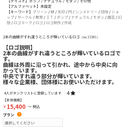
【テイスト】ポップ / ナチュラル / モダン / その他
【アルファベット】未設定
【キーワード】
グリーン
/
緑
/
矢印
/
円
/
シンメトリー
/
団体
/
ショ
ップ
/
サークル
/
教育
/
ＩＴ
/
ポップ
/
ナチュラル
/
モダン
/
園芸
/
幻
想
/
ロゴマーク
/
ロゴ
/
ロゴ制作
/
作成
2本の曲線がすれ違うところが輝いているロゴ
（no.15381）
【ロゴ説明】
2本の曲線がすれ違うところが輝いているロゴで
す。
曲線は外周に沿って引かれ、途中から中央に向
かっています。
中央ですれ違う部分が輝いています。
様々な企業様、団体様にお使いいただけます。
4
4
人がタンクリストに登録しています
【本体価格】
15,400
￥
～ 税込
プラン
?