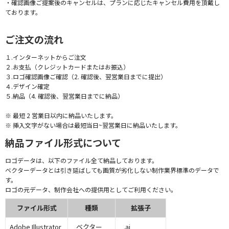
・確認画像ご提案後のキャンセルは、プランに応じたキャンセル費用を頂戴し
ております。
ご注文の流れ
１.インターネットからご注文
２.お支払（クレジットカードまたはお振込）
３.ロゴ確認画像ご確認（2. 確認後、翌営業日までに提出）
４.デザイン確定
５.納品（4. 確認後、翌営業日までに納品）
※ 最短 2 営業日以内に納品いたします。
※ 挿入文字がない場合は最短当日~翌営業日に納品いたします。
納品ファイル形式について
ロゴデータは、以下のファイル全て納品しております。
ベクターデータとは引き延ばしても画質が劣化しない制作業界標準のデータで
す。
ロゴの元データ、制作会社への提供用としてご利用ください。
ファイル形式
種類
拡張子
Adobe Illustrator
ベクター
.ai