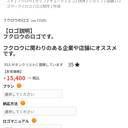
スト
/
フクロウ
/
ポップ
/
キュート
/
エコ
/
団体
/
ショップ
/
店舗
/
ロ
ゴマーク
/
ロゴ
/
ロゴ制作
/
作成
フクロウのロゴ
（no.15529）
【ロゴ説明】
フクロウのロゴです。
フクロウに関わりのある企業や店舗にオススメ
です。
35
35
人がタンクリストに登録しています
【本体価格】
15,400
￥
～ 税込
プラン
?
納品方法
?
ロゴマニュアル
?