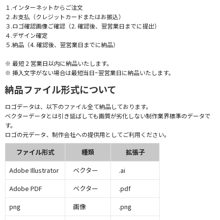
１.インターネットからご注文
２.お支払（クレジットカードまたはお振込）
３.ロゴ確認画像ご確認（2. 確認後、翌営業日までに提出）
４.デザイン確定
５.納品（4. 確認後、翌営業日までに納品）
※ 最短 2 営業日以内に納品いたします。
※ 挿入文字がない場合は最短当日~翌営業日に納品いたします。
納品ファイル形式について
ロゴデータは、以下のファイル全て納品しております。
ベクターデータとは引き延ばしても画質が劣化しない制作業界標準のデータで
す。
ロゴの元データ、制作会社への提供用としてご利用ください。
ファイル形式
種類
拡張子
Adobe Illustrator
ベクター
.ai
Adobe PDF
ベクター
.pdf
png
画像
.png