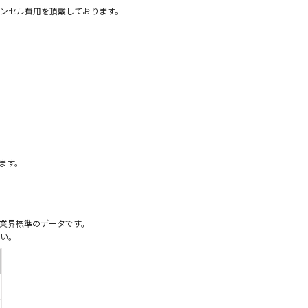
ンセル費用を頂戴しております。
）
ます。
業界標準のデータです。
い。