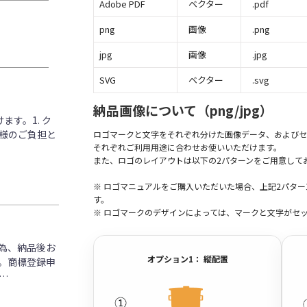
Adobe PDF
ベクター
.pdf
png
画像
.png
jpg
画像
.jpg
SVG
ベクター
.svg
納品画像について（png/jpg）
す。1. ク
客様のご負担と
ロゴマークと文字をそれぞれ分けた画像データ、およびセ
それぞれご利用用途に合わせお使いいただけます。
また、ロゴのレイアウトは以下の2パターンをご用意して
※ ロゴマニュアルをご購入いただいた場合、上記2パタ
す。
※ ロゴマークのデザインによっては、マークと文字がセ
為、納品後お
オプション1： 縦配置
。商標登録申
…