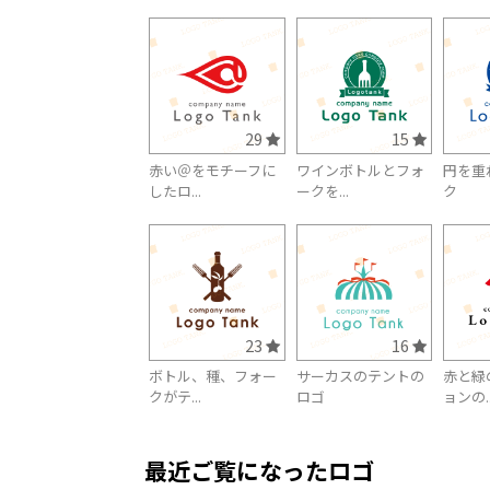
29
15
赤い＠をモチーフに
ワインボトルとフォ
円を重
したロ...
ークを...
ク
23
16
ボトル、種、フォー
サーカスのテントの
赤と緑
クがテ...
ロゴ
ョンの..
最近ご覧になったロゴ