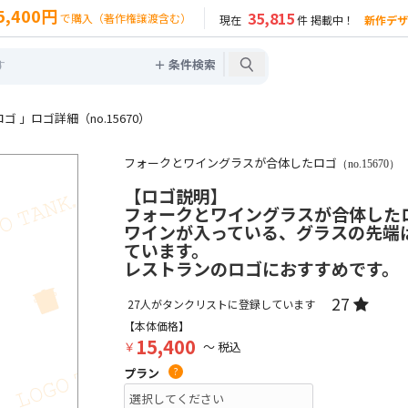
5,400円
35,815
で購入（著作権譲渡含む）
現在
件 掲載中！
新作デザ
＋ 条件検索
」ロゴ詳細（no.15670）
フォークとワイングラスが合体したロゴ
（no.15670）
【ロゴ説明】
フォークとワイングラスが合体した
ワインが入っている、グラスの先端
ています。
レストランのロゴにおすすめです。
27
27
人がタンクリストに登録しています
【本体価格】
15,400
￥
～ 税込
プラン
?