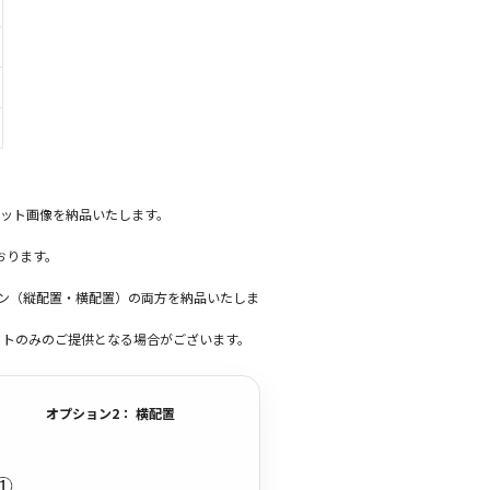
ット画像を納品いたします。
おります。
ーン（縦配置・横配置）の両方を納品いたしま
ットのみのご提供となる場合がございます。
オプション2： 横配置