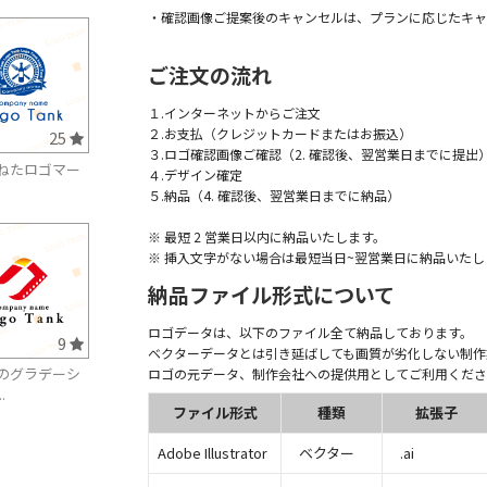
・確認画像ご提案後のキャンセルは、プランに応じたキャ
ご注文の流れ
１.インターネットからご注文
２.お支払（クレジットカードまたはお振込）
25
３.ロゴ確認画像ご確認（2. 確認後、翌営業日までに提出
ねたロゴマー
４.デザイン確定
５.納品（4. 確認後、翌営業日までに納品）
※ 最短 2 営業日以内に納品いたします。
※ 挿入文字がない場合は最短当日~翌営業日に納品いたし
納品ファイル形式について
ロゴデータは、以下のファイル全て納品しております。
9
ベクターデータとは引き延ばしても画質が劣化しない制作
のグラデーシ
ロゴの元データ、制作会社への提供用としてご利用くださ
.
ファイル形式
種類
拡張子
Adobe Illustrator
ベクター
.ai