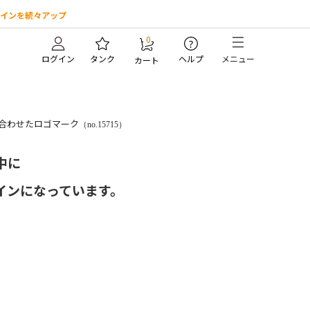
インを続々アップ
0
?
ログイン
タンク
ヘルプ
メニュー
カート
み合わせたロゴマーク
（no.15715）
中に
インになっています。