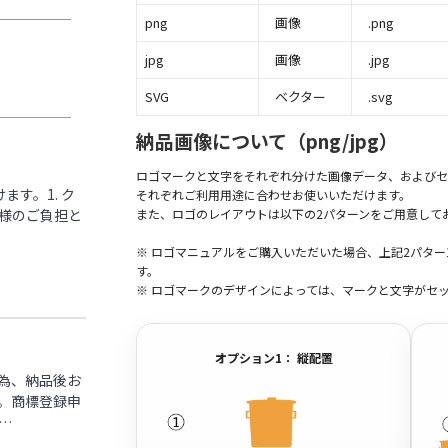
png
画像
.png
jpg
画像
.jpg
SVG
ベクター
.svg
納品画像について（png/jpg）
ロゴマークと文字をそれぞれ分けた画像データ、およびセ
す。1. ク
それぞれご利用用途に合わせお使いいただけます。
客様のご負担と
また、ロゴのレイアウトは以下の2パターンをご用意して
※ ロゴマニュアルをご購入いただいた場合、上記2パタ
す。
※ ロゴマークのデザインによっては、マークと文字がセ
オプション1： 縦配置
為、納品後お
。商標登録申
…