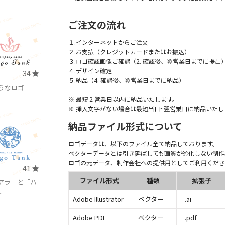
ご注文の流れ
１.インターネットからご注文
２.お支払（クレジットカードまたはお振込）
３.ロゴ確認画像ご確認（2. 確認後、翌営業日までに提出
４.デザイン確定
34
５.納品（4. 確認後、翌営業日までに納品）
うなロゴ
※ 最短 2 営業日以内に納品いたします。
※ 挿入文字がない場合は最短当日~翌営業日に納品いたし
納品ファイル形式について
ロゴデータは、以下のファイル全て納品しております。
ベクターデータとは引き延ばしても画質が劣化しない制作
ロゴの元データ、制作会社への提供用としてご利用くださ
41
ファイル形式
種類
拡張子
アラ」と「ハ
.
Adobe Illustrator
ベクター
.ai
Adobe PDF
ベクター
.pdf