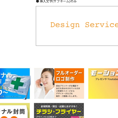
● 挿入文字(サブネーム)のみ