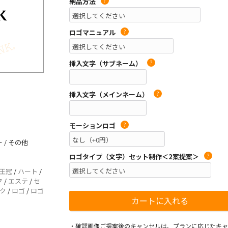
納品方法
?
ロゴマニュアル
?
挿入文字（サブネーム）
?
挿入文字（メインネーム）
?
モーションロゴ
?
 / その他
ロゴタイプ（文字）セット制作＜2案提案＞
?
王冠
/
ハート
/
ク
/
エステ
/
セ
ク
/
ロゴ
/
ロゴ
・確認画像ご提案後のキャンセルは、プランに応じたキャ