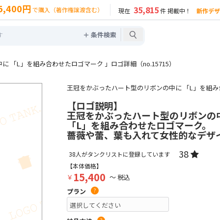
5,400円
35,815
で購入（著作権譲渡含む）
現在
件 掲載中！
新作デザ
＋ 条件検索
 「L」を組み合わせたロゴマーク 」ロゴ詳細（no.15715）
王冠をかぶったハート型のリボンの中に 「L」を組
【ロゴ説明】
王冠をかぶったハート型のリボンの
「L」を組み合わせたロゴマーク。
薔薇や蕾、葉も入れて女性的なデザ
38
38
人がタンクリストに登録しています
【本体価格】
15,400
￥
～ 税込
プラン
?