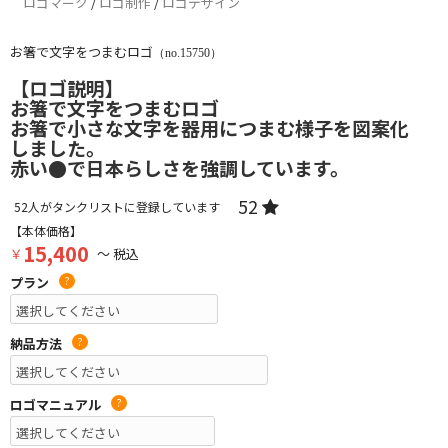
ロゴマーク
/
ロゴ制作
/
ロゴデザイン
お箸で文字をつまむロゴ
（no.15750）
【ロゴ説明】
お箸で文字をつまむロゴ
お箸で小さな文字を器用につまむ様子を図案化
しました。
赤い●で日本らしさを強調しています。
52
52
人がタンクリストに登録しています
【本体価格】
15,400
￥
～ 税込
プラン
?
納品方法
?
ロゴマニュアル
?