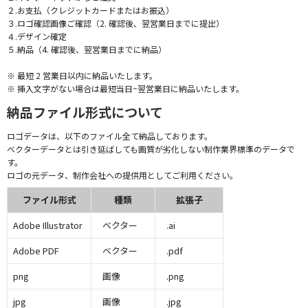
２.お支払（クレジットカードまたはお振込）
３.ロゴ確認画像ご確認（2. 確認後、翌営業日までに提出）
４.デザイン確定
５.納品（4. 確認後、翌営業日までに納品）
※ 最短 2 営業日以内に納品いたします。
※ 挿入文字がない場合は最短当日~翌営業日に納品いたします。
納品ファイル形式について
ロゴデータは、以下のファイル全て納品しております。
ベクターデータとは引き延ばしても画質が劣化しない制作業界標準のデータで
す。
ロゴの元データ、制作会社への提供用としてご利用ください。
ファイル形式
種類
拡張子
Adobe Illustrator
ベクター
.ai
Adobe PDF
ベクター
.pdf
png
画像
.png
jpg
画像
.jpg