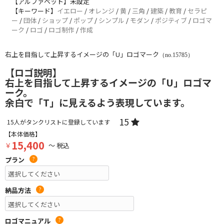
【アルファベット】未設定
【キーワード】
イエロー
/
オレンジ
/
黄
/
三角
/
建築
/
教育
/
セラピ
ー
/
団体
/
ショップ
/
ポップ
/
シンプル
/
モダン
/
ポジティブ
/
ロゴマ
ーク
/
ロゴ
/
ロゴ制作
/
作成
右上を目指して上昇するイメージの「U」ロゴマーク
（no.15785）
【ロゴ説明】
右上を目指して上昇するイメージの「U」ロゴマ
ーク。
余白で「T」に見えるよう表現しています。
15
15
人がタンクリストに登録しています
【本体価格】
15,400
￥
～ 税込
プラン
?
納品方法
?
ロゴマニュアル
?