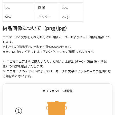
jpg
画像
.jpg
SVG
ベクター
.svg
納品画像について（png/jpg）
ロゴマークと文字をそれぞれ分けた画像データ、およびセット画像を納品いた
します。
それぞれご利用用途に合わせお使いいただけます。
また、ロゴのレイアウトは以下の2パターンをご用意しております。
※ ロゴマニュアルをご購入いただいた場合、上記2パターン（縦配置・横配
置）の両方を納品いたします。
※ ロゴマークのデザインによっては、マークと文字がセットのみのご提供とな
る場合がございます。
オプション1： 縦配置