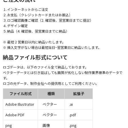
１.インターネットからご注文
２.お支払（クレジットカードまたはお振込）
３.ロゴ確認画像ご確認（2. 確認後、翌営業日までに提出）
４.デザイン確定
５.納品（4. 確認後、翌営業日までに納品）
※ 最短 2 営業日以内に納品いたします。
※ 挿入文字がない場合は最短当日~翌営業日に納品いたします。
納品ファイル形式について
ロゴデータは、以下のファイル全て納品しております。
ベクターデータとは引き延ばしても画質が劣化しない制作業界標準のデータで
す。
ロゴの元データ、制作会社への提供用としてご利用ください。
ファイル形式
種類
拡張子
Adobe Illustrator
ベクター
.ai
Adobe PDF
ベクター
.pdf
png
画像
.png