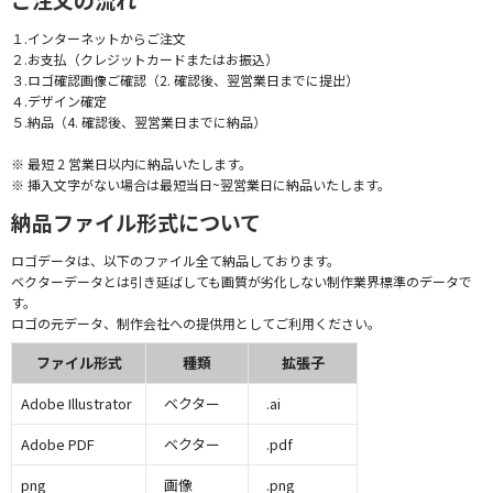
１.インターネットからご注文
２.お支払（クレジットカードまたはお振込）
３.ロゴ確認画像ご確認（2. 確認後、翌営業日までに提出）
４.デザイン確定
５.納品（4. 確認後、翌営業日までに納品）
※ 最短 2 営業日以内に納品いたします。
※ 挿入文字がない場合は最短当日~翌営業日に納品いたします。
納品ファイル形式について
ロゴデータは、以下のファイル全て納品しております。
ベクターデータとは引き延ばしても画質が劣化しない制作業界標準のデータで
す。
ロゴの元データ、制作会社への提供用としてご利用ください。
ファイル形式
種類
拡張子
Adobe Illustrator
ベクター
.ai
Adobe PDF
ベクター
.pdf
png
画像
.png