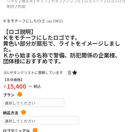
シャル
/
頭文字
/
ポップ
/
モダン
/
シンプル
/
ロゴマーク
/
ロゴ
/
ロゴ
制作
/
作成
Ｋをモチーフにしたロゴ
（no.15852）
【ロゴ説明】
Ｋをモチーフにしたロゴです。
黄色い部分が扇形で、ライトをイメージしまし
た。
Ｋから始まる名称で警備、防犯関係の企業様、
団体様におすすめです。
8
8
人がタンクリストに登録しています
【本体価格】
15,400
￥
～ 税込
プラン
?
納品方法
?
ロゴマニュアル
?